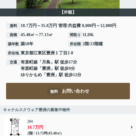
【外観】
18.7万円～35.8万円 管理/共益費 8,000円～12,000円
賃料
45.48㎡～77.13㎡
1LDK
面積
間取り
築18年
2階/23階建
築年数
所在階
東京都
江東区
豊洲
１丁目2-8
所在地
有楽町線
「
月島
」駅 徒歩17分
交通
有楽町線
「
豊洲
」駅 徒歩9分
ゆりかもめ
「
豊洲
」駅 徒歩12分
お問い合わせ
無料
キャナルスクウェア豊洲の募集中物件
204
18.7万円
2階 / 13.75坪(45.48㎡)