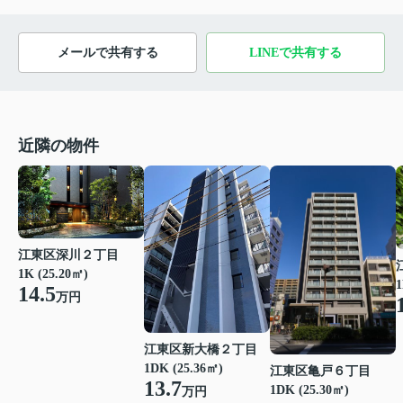
メールで共有する
LINEで共有する
近隣の物件
江東区深川２丁目
1K (25.20㎡)
1
14.5
万円
江東区新大橋２丁目
1DK (25.36㎡)
江東区亀戸６丁目
13.7
1DK (25.30㎡)
万円