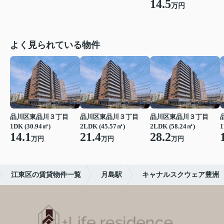
14.5
万円
よく見られている物件
品川区東品川３丁目
品川区東品川３丁目
品川区東品川３丁目
1DK (30.94㎡)
2LDK (45.57㎡)
2LDK (58.24㎡)
1
14.1
21.4
28.2
万円
万円
万円
江東区の賃貸物件一覧
月島駅
キャナルスクウェア豊洲