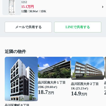
1212
15.1万円
12階 / 30.94㎡ / 1DK
メールで共有する
LINEで共有する
近隣の物件
品川区南大井１丁目
品川区西大井２丁目
2DK (39.60㎡)
1
1K (25.23㎡)
18.7
14.9
万円
万円
品川区豊町６丁目