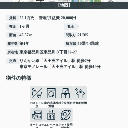
【地図】
22.1万円 管理/共益費 20,000円
賃料
1ヶ月
-
敷金
礼金
45.57㎡
2LDK
面積
間取り
築1年
10階/14階建
築年数
所在階
東京都
品川区
東品川
３丁目32-27
所在地
りんかい線
「
天王洲アイル
」駅 徒歩7分
交通
東京モノレール
「
天王洲アイル
」駅 徒歩10分
物件の特徴
バストイレ
室内洗濯機
独立洗面台
浴室乾燥機
別
置場
オートロッ
エレベータ
ネット使用
ク
ー
料無料