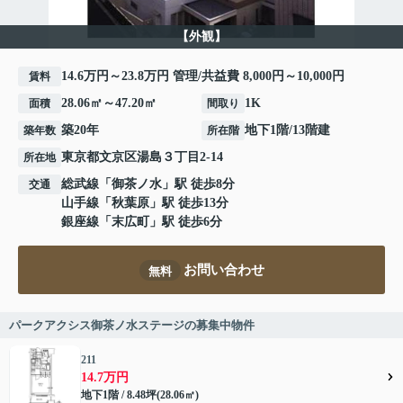
【外観】
14.6万円～23.8万円 管理/共益費 8,000円～10,000円
賃料
28.06㎡～47.20㎡
1K
面積
間取り
築20年
地下1階/13階建
築年数
所在階
東京都
文京区
湯島
３丁目2-14
所在地
総武線
「
御茶ノ水
」駅 徒歩8分
交通
山手線
「
秋葉原
」駅 徒歩13分
銀座線
「
末広町
」駅 徒歩6分
お問い合わせ
無料
パークアクシス御茶ノ水ステージの募集中物件
211
14.7万円
地下1階 / 8.48坪(28.06㎡)