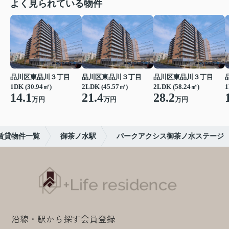
よく見られている物件
品川区東品川３丁目
品川区東品川３丁目
品川区東品川３丁目
1DK (30.94㎡)
2LDK (45.57㎡)
2LDK (58.24㎡)
1
14.1
21.4
28.2
万円
万円
万円
賃貸物件一覧
御茶ノ水駅
パークアクシス御茶ノ水ステージ
沿線・駅から探す
会員登録