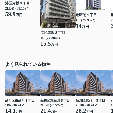
港区赤坂８丁目
2LDK (68.15㎡)
59.9
港区芝１丁目
万円
1K (25.93㎡)
2
14
万円
港区赤坂３丁目
1R (24.80㎡)
15.5
万円
よく見られている物件
品川区東品川３丁目
品川区東品川３丁目
品川区東品川３丁目
1DK (30.94㎡)
2LDK (45.57㎡)
2LDK (58.24㎡)
1
14.1
21.4
28.2
万円
万円
万円