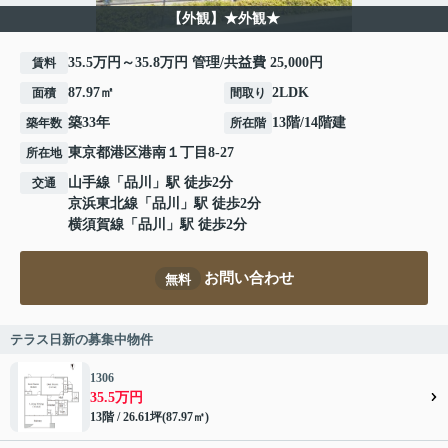
【外観】★外観★
35.5万円～35.8万円 管理/共益費 25,000円
賃料
87.97㎡
2LDK
面積
間取り
築33年
13階/14階建
築年数
所在階
東京都
港区
港南
１丁目8-27
所在地
山手線
「
品川
」駅 徒歩2分
交通
京浜東北線
「
品川
」駅 徒歩2分
横須賀線
「
品川
」駅 徒歩2分
お問い合わせ
無料
テラス日新の募集中物件
1306
35.5万円
13階 / 26.61坪(87.97㎡)