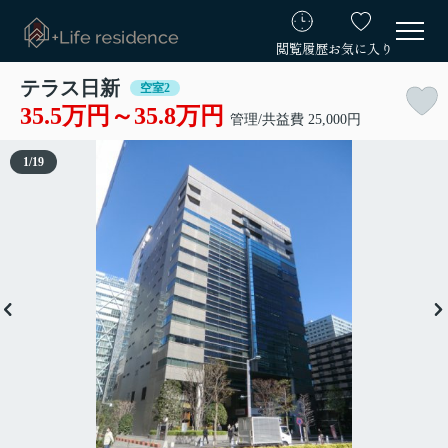
閲覧履歴
お気に入り
テラス日新
空室2
35.5万円～35.8万円
管理/共益費 25,000円
1
/
19