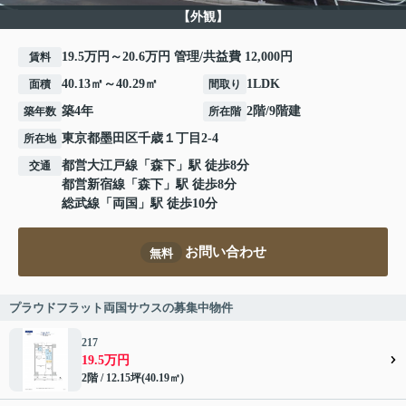
【外観】
19.5万円～20.6万円 管理/共益費 12,000円
賃料
40.13㎡～40.29㎡
1LDK
面積
間取り
築4年
2階/9階建
築年数
所在階
東京都
墨田区
千歳
１丁目2-4
所在地
都営大江戸線
「
森下
」駅 徒歩8分
交通
都営新宿線
「
森下
」駅 徒歩8分
総武線
「
両国
」駅 徒歩10分
お問い合わせ
無料
プラウドフラット両国サウスの募集中物件
217
19.5万円
2階 / 12.15坪(40.19㎡)