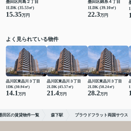
墨田区向島２丁目
墨田区錦糸４丁目
1LDK (35.53㎡)
1LDK (39.10㎡)
1
15.35
22.3
万円
万円
よく見られている物件
品川区東品川３丁目
品川区東品川３丁目
品川区東品川３丁目
1DK (30.94㎡)
2LDK (45.57㎡)
2LDK (58.24㎡)
1
14.1
21.4
28.2
万円
万円
万円
墨田区の賃貸物件一覧
森下駅
プラウドフラット両国サウス