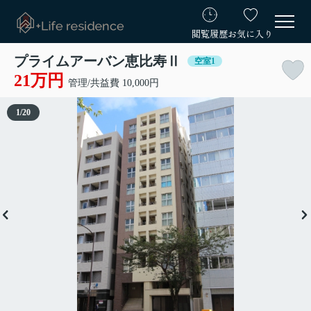
閲覧履歴
お気に入り
プライムアーバン恵比寿Ⅱ
空室1
21万円
管理/共益費 10,000円
1
/
20