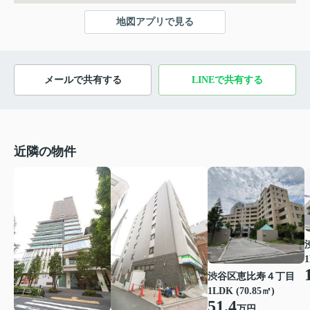
地図アプリで見る
メールで共有する
LINEで共有する
近隣の物件
1
渋谷区恵比寿４丁目
1LDK (70.85㎡)
51.4
万円