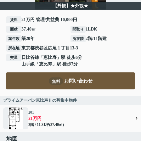
【外観】★外観★
21万円 管理/共益費 10,000円
賃料
37.40㎡
1LDK
面積
間取り
築20年
2階/11階建
築年数
所在階
東京都
渋谷区
広尾
１丁目13-3
所在地
日比谷線
「
恵比寿
」駅 徒歩6分
交通
山手線
「
恵比寿
」駅 徒歩7分
お問い合わせ
無料
プライムアーバン恵比寿Ⅱの募集中物件
201
21万円
2階 / 11.31坪(37.40㎡)
地図