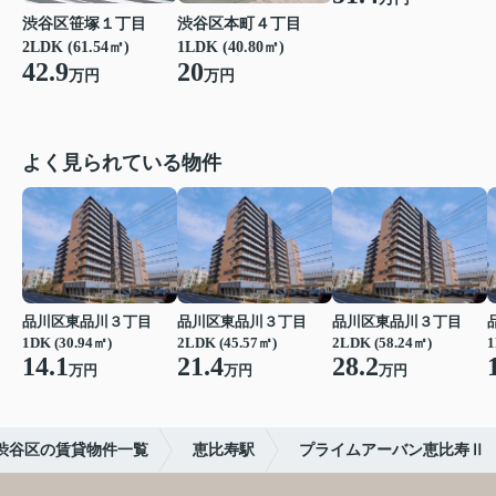
渋谷区笹塚１丁目
渋谷区本町４丁目
2LDK (61.54㎡)
1LDK (40.80㎡)
42.9
20
万円
万円
よく見られている物件
品川区東品川３丁目
品川区東品川３丁目
品川区東品川３丁目
1DK (30.94㎡)
2LDK (45.57㎡)
2LDK (58.24㎡)
1
14.1
21.4
28.2
万円
万円
万円
渋谷区の賃貸物件一覧
恵比寿駅
プライムアーバン恵比寿Ⅱ