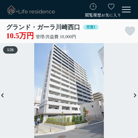
閲覧履歴
お気に入り
グランド・ガーラ川崎西口
空室1
10.5万円
管理/共益費 10,000円
1
/
26