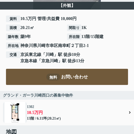
【外観】
10.5万円 管理/共益費 10,000円
賃料
20.21㎡
1K
面積
間取り
築9年
13階/15階建
築年数
所在階
神奈川県
川崎市幸区
南幸町
２丁目2-1
所在地
京浜東北線
「
川崎
」駅 徒歩10分
交通
京急本線
「
京急川崎
」駅 徒歩13分
お問い合わせ
無料
グランド・ガーラ川崎西口の募集中物件
1302
10.5万円
13階 / 6.11坪(20.21㎡)
地図