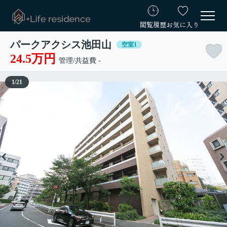
閲覧履歴
お気に入り
パークアクシス池田山
空室1
24.5万円
管理/共益費 -
1
/
21