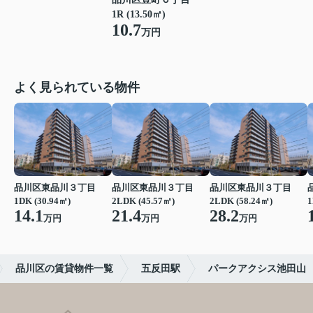
1R (13.50㎡)
10.7
万円
よく見られている物件
品川区東品川３丁目
品川区東品川３丁目
品川区東品川３丁目
1DK (30.94㎡)
2LDK (45.57㎡)
2LDK (58.24㎡)
1
14.1
21.4
28.2
万円
万円
万円
品川区の賃貸物件一覧
五反田駅
パークアクシス池田山