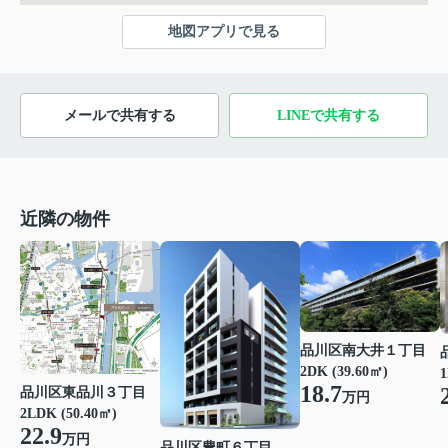
地図アプリで見る
メールで共有する
LINEで共有する
近隣の物件
品川区南大井１丁目
2DK (39.60㎡)
1
18.7
品川区東品川３丁目
万円
2LDK (50.40㎡)
22.9
万円
品川区豊町６丁目