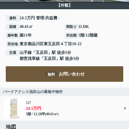
【外観】
24.5万円 管理/共益費 -
賃料
40.61㎡
1LDK
面積
間取り
築11年
5階/12階建
築年数
所在階
東京都
品川区
東五反田
４丁目10-22
所在地
山手線
「
五反田
」駅 徒歩5分
交通
都営浅草線
「
五反田
」駅 徒歩3分
お問い合わせ
無料
パークアクシス池田山の募集中物件
527
24.5万円
5階 / 12.28坪(40.61㎡)
地図