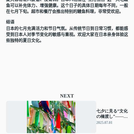
鱼
可以
补
充体力、增
强
健康。
这
个日子的具体日期每年不同，一般
在七月下旬。超市和餐
厅
会推出特
别
的
鳗鱼
料理，非常受
欢
迎。
结语
日本的七月充
满
活力和
节
日气氛。从
传统节
日到日常
习惯
，都能感
受到日本人
对
季
节变
化的敏感与重
视
。
欢
迎大家在日本
亲
身体
验这
些独特的夏日文化。
NEXT
七夕に見る“文化
の橋渡し”――日
本と中国の星に
2025.07.01
願う心