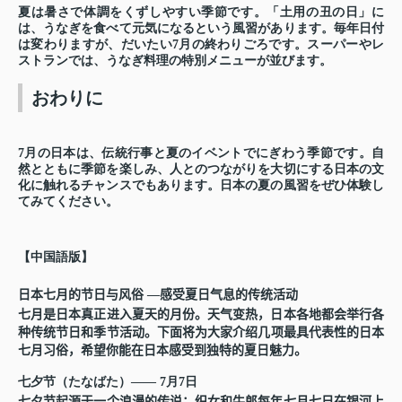
夏は暑さで体調をくずしやすい季節です。「土用の丑の日」に
は、うなぎを食べて元気になるという風習があります。毎年日付
は変わりますが、だいたい
7
月の終わりごろです。スーパーやレ
ストランでは、うなぎ料理の特別メニューが並びます。
おわりに
7
月の日本は、伝統行事と夏のイベントでにぎわう季節です。自
然とともに季節を楽しみ、人とのつながりを大切にする日本の文
化に触れるチャンスでもあります。日本の夏の風習をぜひ体験し
てみてください。
【中国語版】
日本七月的
节
日与
风
俗
—
感受夏日气息的
传统
活
动
七月是日本真正
进
入夏天的月份。天气
变热
，日本各地都会
举
行各
种
传统节
日和季
节
活
动
。下面将
为
大家介
绍
几
项
最具代表性的日本
七月
习
俗，希望你能在日本感受到独特的夏日魅力。
七夕
节
（たなばた）
—— 7
月
7
日
七夕
节
起源于一个浪漫的
传说
：
织
女和牛郎每年七月七日在
银
河上