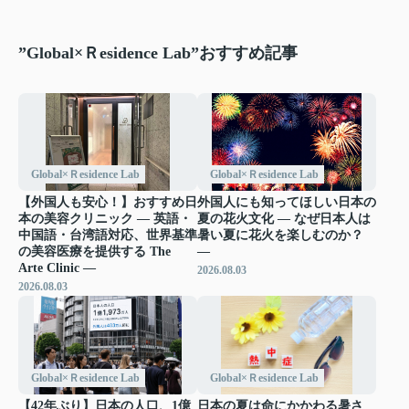
”Global×Ｒesidence Lab”おすすめ記事
Global×Ｒesidence Lab
Global×Ｒesidence Lab
【外国人も安心！】おすすめ日
外国人にも知ってほしい日本の
本の美容クリニック ― 英語・
夏の花火文化 ― なぜ日本人は
中国語・台湾語対応、世界基準
暑い夏に花火を楽しむのか？
の美容医療を提供する The
―
Arte Clinic ―
2026.08.03
2026.08.03
Global×Ｒesidence Lab
Global×Ｒesidence Lab
【42年ぶり】日本の人口、1億
日本の夏は命にかかわる暑さ