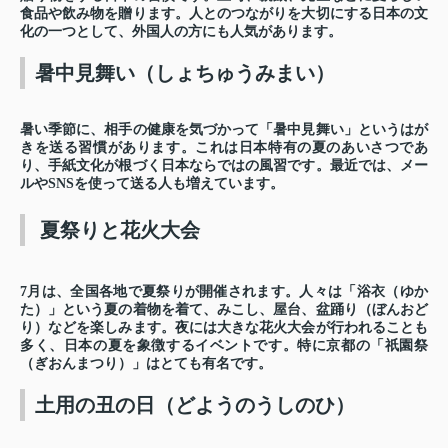
食品や飲み物を贈ります。人とのつながりを大切にする日本の文
化の一つとして、外国人の方にも人気があります。
暑中見舞い（しょちゅうみまい）
暑い季節に、相手の健康を気づかって「暑中見舞い」というはが
きを送る習慣があります。これは日本特有の夏のあいさつであ
り、手紙文化が根づく日本ならではの風習です。最近では、メー
ルや
SNS
を使って送る人も増えています。
夏祭りと花火大会
7
月は、全国各地で夏祭りが開催されます。人々は「浴衣（ゆか
た）」という夏の着物を着て、みこし、屋台、盆踊り（ぼんおど
り）などを楽しみます。夜には大きな花火大会が行われることも
多く、日本の夏を象徴するイベントです。特に京都の「祇園祭
（ぎおんまつり）」はとても有名です。
土用の丑の日（どようのうしのひ）