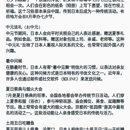
相会一次。人
们
会在彩色的
纸
条（短册）上写下愿望，挂在竹枝上
祈福。
这
个
习
俗原本来自中国，
传
到日本后成
为
一种
传统
活
动
。
有
些地方会在
8
月
举办
七夕
节
。
中元送礼（お中元）
中元
节
期
间
，日本人会向平
时
关照自己的人表达感
谢
，
赠
送夏季礼
品。例如食品、
饮
料等。
赠
送
对
象包括上司、
亲
戚、老
师
等。
这
种
“
中元礼
”
反映了日本人重
视
人
际
关系的文化，也常常引起外国人的
兴
趣。
暑中
问
候
在酷暑
时节
，日本人有寄
“
暑中
见
舞
”
明信片的
习惯
，以表达
对亲
友
健康的关心。
这
种
问
候方式是日本特有的
书
信文化之一。近年来，
许
多人也通
过邮
件或社交
软
件（如
LINE
）来
发
送
问
候。
夏日祭典与烟火大会
7
月是夏日祭典的旺季，全国各地都会
举办传统节
日活
动
。人
们
穿
上夏季和服（浴衣），参与神
轿
巡游、
庙
会
摊
位、美食、盆踊舞等
节
目。晚上常常会有盛大的烟火大会。京都的
“
祇园祭
”
是其中最有
名的活
动
之一。
这
些活
动
能
让
人
亲
身感受日本的
传统
与活力。
土用丑日吃
鳗鱼
夏天容易
让
人疲
惫
、没胃口。日本人相信在
“
土用丑日
”
这
一天吃
鳗