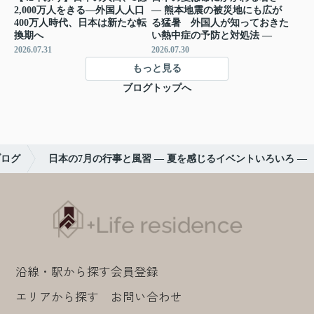
2,000万人をきる―外国人人口
― 熊本地震の被災地にも広が
400万人時代、日本は新たな転
る猛暑 外国人が知っておきた
換期へ
い熱中症の予防と対処法 ―
2026.07.31
2026.07.30
もっと見る
ブログトップへ
ブログ
日本の7月の行事と風習 ― 夏を感じるイベントいろいろ ―
沿線・駅から探す
会員登録
エリアから探す
お問い合わせ