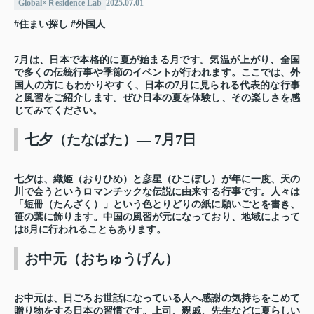
Global×Ｒesidence Lab
2025.07.01
#住まい探し
#外国人
7
月は、日本で本格的に夏が始まる月です。気温が上がり、全国
で多くの伝統行事や季節のイベントが行われます。ここでは、外
国人の方にもわかりやすく、日本の
7
月に見られる代表的な行事
と風習をご紹介します。ぜひ日本の夏を体験し、その楽しさを感
じてみてください。
七夕（たなばた）― 7月7日
七夕は、織姫（おりひめ）と彦星（ひこぼし）が年に一度、天の
川で会うというロマンチックな伝説に由来する行事です。人々は
「短冊（たんざく）」という色とりどりの紙に願いごとを書き、
笹の葉に飾ります。中国の風習が元になっており、地域によって
は
8
月に行われることもあります。
お中元（おちゅうげん）
お中元は、日ごろお世話になっている人へ感謝の気持ちをこめて
贈り物をする日本の習慣です。上司、親戚、先生などに夏らしい