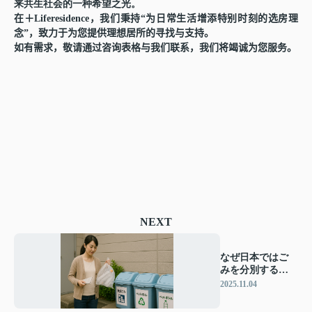
来共生社会的一种希望之光。
在＋
Liferesidence
，我
们
秉持
“
为
日常生活增添特别
时
刻的
选
房理
念
”
，致力于
为
您提供理想居所的
寻
找与支持
。
如有需求，敬
请
通
过
咨
询
表格与我
们联
系，我
们
将竭
诚为
您服
务
。
NEXT
なぜ日本ではご
みを分別するの
か？日本のごみ
2025.11.04
事情を解説！