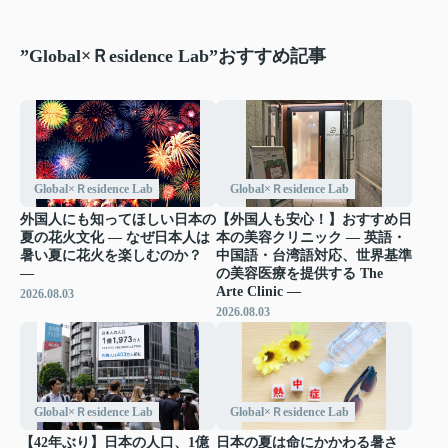
”Global×Ｒesidence Lab”おすすめ記事
Global×Ｒesidence Lab
Global×Ｒesidence Lab
外国人にも知ってほしい日本の
【外国人も安心！】おすすめ日
夏の花火文化 ― なぜ日本人は
本の美容クリニック ― 英語・
暑い夏に花火を楽しむのか？
中国語・台湾語対応、世界基準
―
の美容医療を提供する The
Arte Clinic ―
2026.08.03
2026.08.03
Global×Ｒesidence Lab
Global×Ｒesidence Lab
【42年ぶり】日本の人口、1億
日本の夏は命にかかわる暑さ