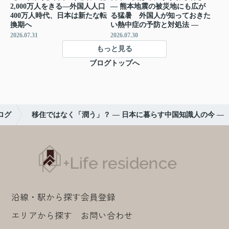
2,000万人をきる―外国人人口
― 熊本地震の被災地にも広が
400万人時代、日本は新たな転
る猛暑 外国人が知っておきた
換期へ
い熱中症の予防と対処法 ―
2026.07.31
2026.07.30
もっと見る
ブログトップへ
ログ
移住ではなく「潤う」？ ― 日本に暮らす中国知識人の今 ―
沿線・駅から探す
会員登録
エリアから探す
お問い合わせ