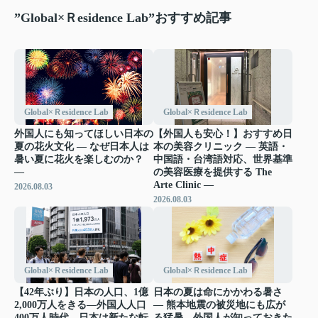
”Global×Ｒesidence Lab”おすすめ記事
Global×Ｒesidence Lab
Global×Ｒesidence Lab
外国人にも知ってほしい日本の
【外国人も安心！】おすすめ日
夏の花火文化 ― なぜ日本人は
本の美容クリニック ― 英語・
暑い夏に花火を楽しむのか？
中国語・台湾語対応、世界基準
―
の美容医療を提供する The
Arte Clinic ―
2026.08.03
2026.08.03
Global×Ｒesidence Lab
Global×Ｒesidence Lab
【42年ぶり】日本の人口、1億
日本の夏は命にかかわる暑さ
2,000万人をきる―外国人人口
― 熊本地震の被災地にも広が
400万人時代、日本は新たな転
る猛暑 外国人が知っておきた