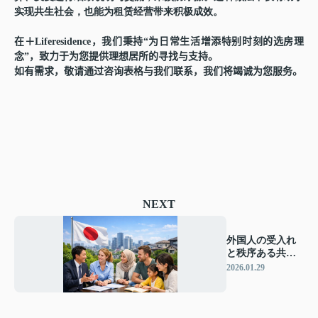
实现共生社会，也能为租赁经营带来积极成效。
在＋
Liferesidence
，我
们
秉持
“
为
日常生活增添特别
时
刻的
选
房理
念
”，致力于
为
您提供理想居所的
寻
找与支持
。
如有需求，敬
请
通
过
咨
询
表格与我
们联
系，我
们
将竭
诚为
您服
务
。
NEXT
外国人の受入れ
と秩序ある共生
社会に向けた政
2026.01.29
府の新方針