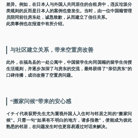
差异。例如，在日本人与外国人共同居住的合租房中，违反垃圾分
类规则的反而是日本人的案例也曾发生。当时，由一位中国籍管理
员陪同前往房东处，诚恳致歉，从而建立了信任关系。
此类事例也在报道中有所介绍。
与社区建立关系，带来空置房改善
此外，在福岛县的一处公寓中，中国留学生向同国籍的留学生传授
生活规则，并逐步加深了与房东的交流，最终获得了“亲切房东”的
口碑传播，成功改善了空置房问题。
“搬家问候”带来的安心感
イチイ代表荻野先生尤为重视外国人入住时与邻居之间的“搬家问
候”。只需一句“如果有不明白的地方，请多指教”，便能成为彼此
熟悉的邻居，在问题发生时也更容易通过对话来解决。