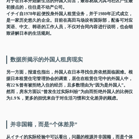
对于在日本开始新生活的外国人而言，最容易成为其与社区产生最
初接点的，往往是不动产公司。
イチイ自1978年起便投身外国人租赁业务，并于1980年正式成立，
是一家历史悠久的企业。目前在高田马场设有国际部，配备可对应
英语、中文、韩语的工作人员，不仅对合同内容进行说明，也会细
致讲解日本的生活规则。
数据所揭示的外国人租房现实
另一方面，报道也指出，外国人在日本寻找住房依然面临困难。根
据日本租赁住宅管理协会的调查，居住在租赁住宅中的外国人中，
有22％曾有被拒绝入住的经历，且多数理由为“因为是外国人”。
然而，房东方面以“曾发生过实际纠纷”为由而拒绝外国人的比例仅
为1.9％，更多的担忧来自于对生活习惯和文化差异的顾虑。
并非国籍，而是“个体差异”
从イチイ的实际经验中可以看出，问题的根源并非国籍，而是个体