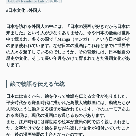
Global×Ｒesidence Lab
2026.06.02
#日本文化
#外国人
日本を訪れる外国人の中には、「日本の漫画が好きだから日本に
来ました」という人が少なくありません。今や日本の漫画は世界
中で読まれ、多くの国で「Manga（マンガ）」という日本語がそ
のまま使われています。なぜ日本の漫画はこれほどまでに世界中
の人々を魅了しているのでしょうか。その背景には、日本独自の
歴史や文化、そして長い年月をかけて育まれてきた漫画文化があ
ります。
絵で物語を伝える伝統
日本には古くから、絵を使って物語を伝える文化がありました。
平安時代から鎌倉時代に描かれた鳥獣人物戯画には、動物たちが
人間のように動き回る様子が描かれています。そのユーモアあふ
れる表現は、現代の漫画にも通じるものがあります。
また、江戸時代には浮世絵や絵本が庶民の間で広く親しまれまし
た。文字だけでなく絵を見ながら楽しむ文化が根付いていたこと
が、後の漫画発展の土台となったのです。