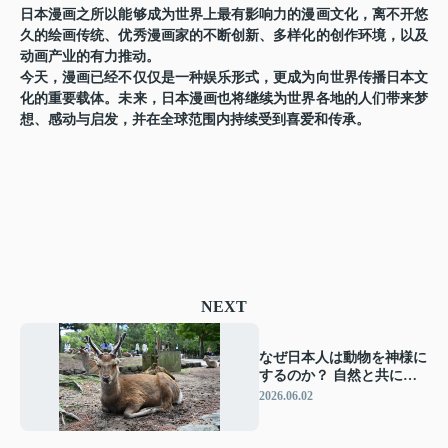
日本漫画之所以能够成为世界上最有影响力的漫画文化，离不开悠
久的绘画传统、优秀漫画家的不断创新、多样化的创作环境，以及
动画产业的有力推动。
今天，漫画已经不仅仅是一种娱乐形式，更成为向世界传播日本文
化的重要载体。未来，日本漫画也将继续为世界各地的人们带来梦
想、感动与启发，并在全球范围内持续受到喜爱和传承。
NEXT
なぜ日本人は動物を神様に
するのか？ 自然と共に生
きる日本文化の秘密
2026.06.02