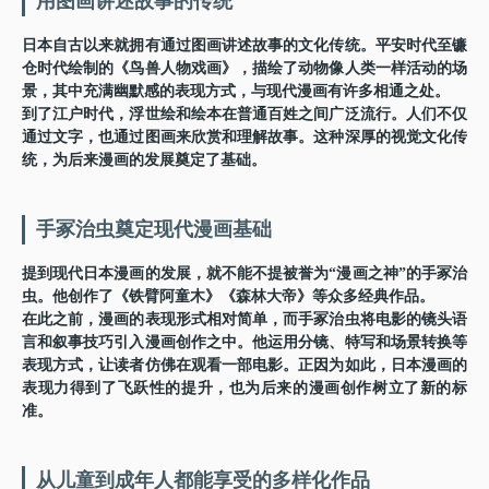
用图画讲述故事的传统
日本自古以来就拥有通过图画讲述故事的文化传统。平安时代至镰
仓时代绘制的《鸟兽人物戏画》，描绘了动物像人类一样活动的场
景，其中充满幽默感的表现方式，与现代漫画有许多相通之处。
到了江户时代，浮世绘和绘本在普通百姓之间广泛流行。人们不仅
通过文字，也通过图画来欣赏和理解故事。这种深厚的视觉文化传
统，为后来漫画的发展奠定了基础。
手冢治虫奠定现代漫画基础
提到现代日本漫画的发展，就不能不提被誉为“漫画之神”的手冢治
虫。他创作了《铁臂阿童木》《森林大帝》等众多经典作品。
在此之前，漫画的表现形式相对简单，而手冢治虫将电影的镜头语
言和叙事技巧引入漫画创作之中。他运用分镜、特写和场景转换等
表现方式，让读者仿佛在观看一部电影。正因为如此，日本漫画的
表现力得到了飞跃性的提升，也为后来的漫画创作树立了新的标
准。
从儿童到成年人都能享受的多样化作品