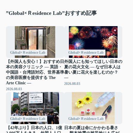
”Global×Ｒesidence Lab”おすすめ記事
Global×Ｒesidence Lab
Global×Ｒesidence Lab
【外国人も安心！】おすすめ日
外国人にも知ってほしい日本の
本の美容クリニック ― 英語・
夏の花火文化 ― なぜ日本人は
中国語・台湾語対応、世界基準
暑い夏に花火を楽しむのか？
の美容医療を提供する The
―
Arte Clinic ―
2026.08.03
2026.08.03
Global×Ｒesidence Lab
Global×Ｒesidence Lab
【42年ぶり】日本の人口、1億
日本の夏は命にかかわる暑さ