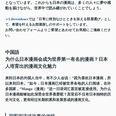
となっています。これからも日本の漫画は、多くの人々に夢や感
動を届けながら、世界中で読み継がれていくことでしょう。
＋Liferesidence
では「日常に特別なひとときを加える部屋選び」とし
て、希望を叶えるお部屋探しのサポートをしています。
お問い合わせフォームよりご要望とあわせてお気軽にご連絡くださ
い。
中国語
为什么日本漫画会成为世界第一有名的漫画？日本
人培育出的漫画文化魅力
来到日本的外国人当中，有不少人会说：“因为喜欢日本漫画，所
以来到日本。”如今，日本漫画已经被世界各地的人们阅读，在许
多国家，“Manga（漫画）”这一日语词汇甚至被直接使用。为什么
日本漫画能够如此深受全世界喜爱呢？其背后不仅有日本独特的历
史与文化，更有经过长期积累和发展形成的漫画文化。