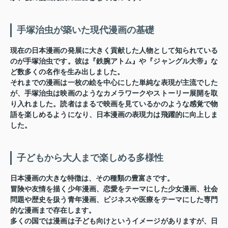
手塚治虫が築いた現代漫画の基礎
現在の日本漫画の発展に大きく貢献した人物として知られている
のが手塚治虫です。彼は『鉄腕アトム』や『ジャングル大帝』な
ど数多くの名作を生み出しました。
それまでの漫画は一枚の絵を中心にした単純な表現が主流でした
が、手塚治虫は映画のようなカメラワークやストーリー展開を取
り入れました。読者はまるで映画を見ているかのような感覚で物
語を楽しめるようになり、日本漫画の表現力は飛躍的に向上しま
した。
子どもから大人まで楽しめる多様性
日本漫画の大きな特徴は、その種類の豊富さです。
冒険や友情を描く少年漫画、恋愛をテーマにした少女漫画、社会
問題や歴史を扱う青年漫画、ビジネスや医療をテーマにした専門
的な漫画まで存在します。
多くの国では漫画は子ども向けというイメージがありますが、日