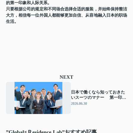
的第一印象和人际关系。
只要根据公司的规定和不同场合选择合适的服装，并始终保持整洁
大方，相信每一位外国人都能够更加自信、从容地融入日本的职场
生活。
NEXT
日本で働くなら知っておきた
いスーツのマナー 第一印象
を良くする男女の服装の基本
2026.06.30
”Global×Ｒesidence Lab”おすすめ記事