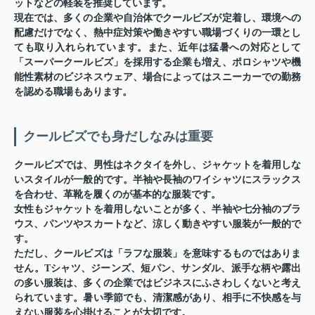
ットなどの軽装を推奨しています。
現在では、多くの企業や自治体でクールビズが定着し、環境への
配慮だけでなく、熱中症対策や働きやすい職場づくりの一環とし
ても取り入れられています。また、近年は猛暑への対応として
「スーパークールビズ」を採用する企業も増え、ポロシャツや機
能性素材のビジネスウェア、場合によってはスニーカーでの勤務
を認める職場もあります。
クールビズでも身だしなみは重要
クールビズでは、男性はネクタイを外し、ジャケットを着用しな
いスタイルが一般的です。半袖や長袖のワイシャツにスラックス
を合わせ、革靴を履くのが基本的な服装です。
女性もジャケットを着用しないことが多く、半袖や七分袖のブラ
ウス、パンツやスカートなど、涼しく動きやすい服装が一般的で
す。
ただし、クールビズは「ラフな服装」を意味するものではありま
せん。Tシャツ、ジーンズ、短パン、サンダル、派手な柄や露出
の多い服装は、多くの企業ではビジネスにふさわしくないと考え
られています。暑い季節でも、清潔感があり、相手に不快感を与
えない服装を心掛けることが大切です。