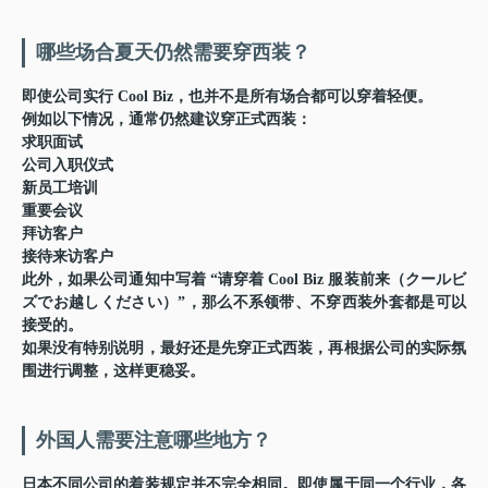
哪些场合夏天仍然需要穿西装？
即使公司实行 Cool Biz，也并不是所有场合都可以穿着轻便。
例如以下情况，通常仍然建议穿正式西装：
求职面试
公司入职仪式
新员工培训
重要会议
拜访客户
接待来访客户
此外，如果公司通知中写着
“请穿着 Cool Biz 服装前来（クールビ
ズでお越しください）”
，那么不系领带、不穿西装外套都是可以
接受的。
如果没有特别说明，最好还是先穿正式西装，再根据公司的实际氛
围进行调整，这样更稳妥。
外国人需要注意哪些地方？
日本不同公司的着装规定并不完全相同。即使属于同一个行业，各