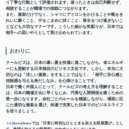
り丁寧な行動として評価されます。迷ったときは自己判断せず、
相談することが職場での信頼につながります。
また、服装だけでなく、シャツにアイロンをかけることや靴をき
れいに磨くこと、汗をこまめに拭くこと、香水をつけ過ぎないこ
となども大切なマナーです。こうした細かな気配りが、日本では
相手への思いやりとして受け止められています。
おわりに
クールビズは、日本の暑い夏を快適に過ごしながら、省エネルギ
ーにも貢献する日本独自のビジネス文化です。しかし、本当に大
切なのは「涼しい服装」をすることではなく、「相手に安心感と
信頼感を与える身だしなみ」を心掛けることです。
日本で働く外国人にとって、クールビズの考え方を理解すること
は、日本の職場文化に早くなじみ、円滑な人間関係を築くための
第一歩になります。会社ごとのルールを確認しながら、場面に応
じた適切な服装を選び、快適で充実した日本でのビジネスライフ
を送りましょう。
＋Liferesidence
では「日常に特別なひとときを加える部屋選び」とし