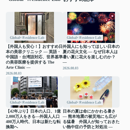
Global×Ｒesidence Lab
Global×Ｒesidence Lab
【外国人も安心！】おすすめ日
外国人にも知ってほしい日本の
本の美容クリニック ― 英語・
夏の花火文化 ― なぜ日本人は
中国語・台湾語対応、世界基準
暑い夏に花火を楽しむのか？
の美容医療を提供する The
―
Arte Clinic ―
2026.08.03
2026.08.03
Global×Ｒesidence Lab
Global×Ｒesidence Lab
【42年ぶり】日本の人口、1億
日本の夏は命にかかわる暑さ
2,000万人をきる―外国人人口
― 熊本地震の被災地にも広が
400万人時代、日本は新たな転
る猛暑 外国人が知っておきた
換期へ
い熱中症の予防と対処法 ―