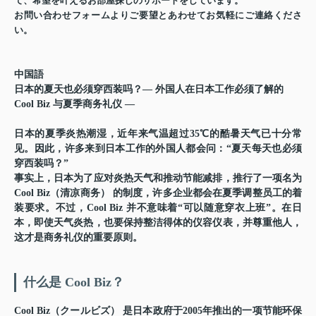
て、希望を叶えるお部屋探しのサポートをしています。
お問い合わせフォームよりご要望とあわせてお気軽にご連絡くださ
い。
中国語
日本的夏天也必须穿西装吗？— 外国人在日本工作必须了解的
Cool Biz 与夏季商务礼仪 —
日本的夏季炎热潮湿，近年来气温超过35℃的酷暑天气已十分常
见。因此，许多来到日本工作的外国人都会问：“夏天每天也必须
穿西装吗？”
事实上，日本为了应对炎热天气和推动节能减排，推行了一项名为
Cool Biz（清凉商务）
的制度，许多企业都会在夏季调整员工的着
装要求。不过，Cool Biz 并不意味着“可以随意穿衣上班”。在日
本，即使天气炎热，也要保持整洁得体的仪容仪表，并尊重他人，
这才是商务礼仪的重要原则。
什么是 Cool Biz？
Cool Biz（クールビズ）
是日本政府于2005年推出的一项节能环保