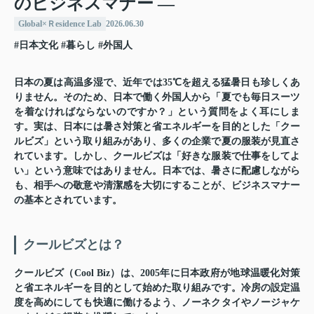
のビジネスマナー ―
Global×Ｒesidence Lab
2026.06.30
#日本文化
#暮らし
#外国人
日本の夏は高温多湿で、近年では35℃を超える猛暑日も珍しくあ
りません。そのため、日本で働く外国人から「夏でも毎日スーツ
を着なければならないのですか？」という質問をよく耳にしま
す。実は、日本には暑さ対策と省エネルギーを目的とした「クー
ルビズ」という取り組みがあり、多くの企業で夏の服装が見直さ
れています。しかし、クールビズは「好きな服装で仕事をしてよ
い」という意味ではありません。日本では、暑さに配慮しながら
も、相手への敬意や清潔感を大切にすることが、ビジネスマナー
の基本とされています。
クールビズとは？
クールビズ（Cool Biz）は、2005年に日本政府が地球温暖化対策
と省エネルギーを目的として始めた取り組みです。冷房の設定温
度を高めにしても快適に働けるよう、ノーネクタイやノージャケ