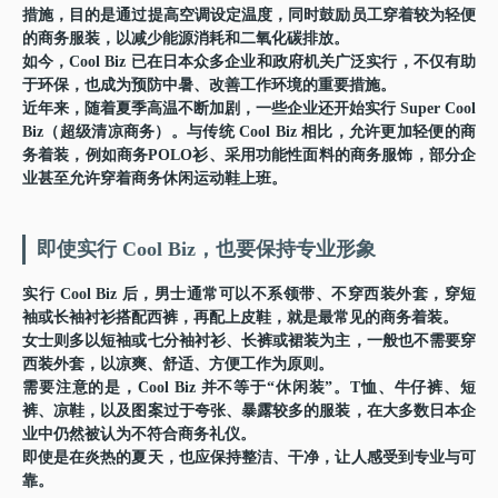
措施，目的是通过提高空调设定温度，同时鼓励员工穿着较为轻便
的商务服装，以减少能源消耗和二氧化碳排放。
如今，Cool Biz 已在日本众多企业和政府机关广泛实行，不仅有助
于环保，也成为预防中暑、改善工作环境的重要措施。
近年来，随着夏季高温不断加剧，一些企业还开始实行
Super Cool
Biz（超级清凉商务）
。与传统 Cool Biz 相比，允许更加轻便的商
务着装，例如商务POLO衫、采用功能性面料的商务服饰，部分企
业甚至允许穿着商务休闲运动鞋上班。
即使实行 Cool Biz，也要保持专业形象
实行 Cool Biz 后，男士通常可以不系领带、不穿西装外套，穿短
袖或长袖衬衫搭配西裤，再配上皮鞋，就是最常见的商务着装。
女士则多以短袖或七分袖衬衫、长裤或裙装为主，一般也不需要穿
西装外套，以凉爽、舒适、方便工作为原则。
需要注意的是，Cool Biz 并不等于“休闲装”。T恤、牛仔裤、短
裤、凉鞋，以及图案过于夸张、暴露较多的服装，在大多数日本企
业中仍然被认为不符合商务礼仪。
即使是在炎热的夏天，也应保持整洁、干净，让人感受到专业与可
靠。