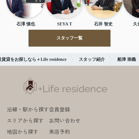
石澤 慎也
SEYA T
石井 智史
久
スタッフ一覧
探しなら＋Life residence
スタッフ紹介
船津 崇義
沿線・駅から探す
会員登録
エリアから探す
お問い合わせ
地図から探す
来店予約