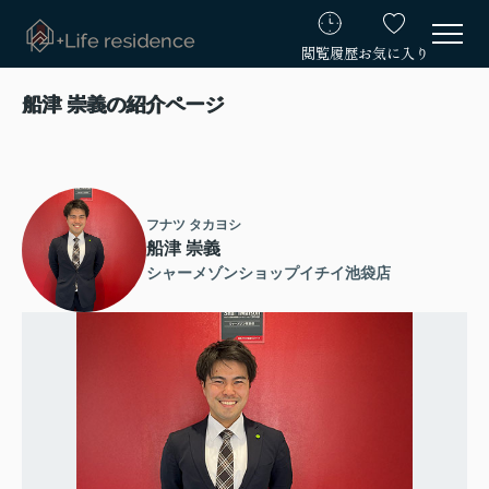
閲覧履歴
お気に入り
船津 崇義の紹介ページ
フナツ タカヨシ
船津 崇義
シャーメゾンショップイチイ池袋店