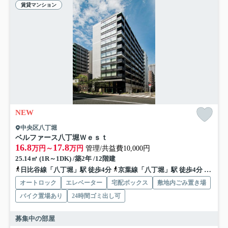
賃貸マンション
NEW
中央区八丁堀
ベルファース八丁堀Ｗｅｓｔ
16.8
17.8
万円～
万円
管理/共益費10,000円
25.14㎡ (1R～1DK) /築2年 /12階建
日比谷線「八丁堀」駅 徒歩4分
京葉線「八丁堀」駅 徒歩4分
都営浅
オートロック
エレベーター
宅配ボックス
敷地内ごみ置き場
バイク置場あり
24時間ゴミ出し可
募集中の部屋