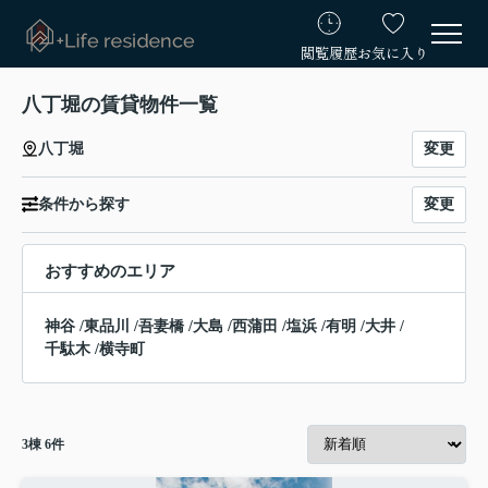
閲覧履歴
お気に入り
八丁堀の賃貸物件一覧
変更
八丁堀
変更
条件から探す
おすすめのエリア
神谷
/
東品川
/
吾妻橋
/
大島
/
西蒲田
/
塩浜
/
有明
/
大井
/
千駄木
/
横寺町
3
棟
6
件