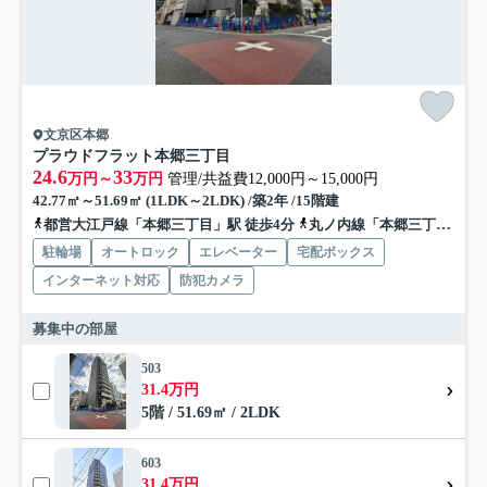
文京区本郷
プラウドフラット本郷三丁目
24.6
33
万円～
万円
管理/共益費12,000円～15,000円
42.77㎡～51.69㎡ (1LDK～2LDK) /築2年 /15階建
都営大江戸線「本郷三丁目」駅 徒歩4分
丸ノ内線「本郷三丁目」駅 徒歩6分
駐輪場
オートロック
エレベーター
宅配ボックス
インターネット対応
防犯カメラ
募集中の部屋
503
31.4万円
5階 / 51.69㎡ / 2LDK
603
31.4万円