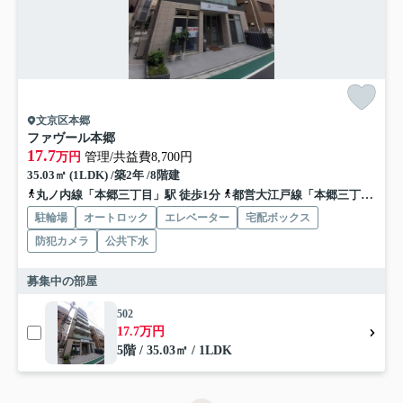
文京区本郷
ファヴール本郷
17.7
万円
管理/共益費8,700円
35.03㎡ (1LDK) /築2年 /8階建
丸ノ内線「本郷三丁目」駅 徒歩1分
都営大江戸線「本郷三丁目」駅 徒歩3分
駐輪場
オートロック
エレベーター
宅配ボックス
防犯カメラ
公共下水
募集中の部屋
502
17.7万円
5階 / 35.03㎡ / 1LDK