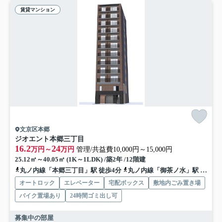
賃貸マンション
文京区本郷
ジオエント本郷三丁目
16.2
24
万円～
万円
管理/共益費10,000円～15,000円
25.12㎡～40.05㎡ (1K～1LDK) /築2年 /12階建
丸ノ内線「本郷三丁目」駅 徒歩4分
丸ノ内線「御茶ノ水」駅 徒歩9分
オートロック
エレベーター
宅配ボックス
敷地内ごみ置き場
バイク置場あり
24時間ゴミ出し可
募集中の部屋