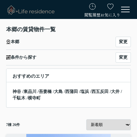
閲覧履歴
お気に入り
本郷の賃貸物件一覧
変更
本郷
変更
条件から探す
おすすめのエリア
神谷
/
東品川
/
吾妻橋
/
大島
/
西蒲田
/
塩浜
/
西五反田
/
大井
/
千駄木
/
横寺町
7
棟
26
件