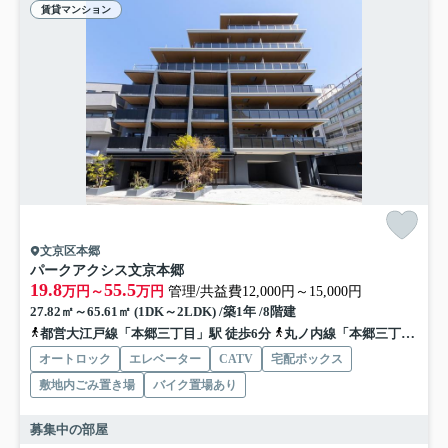
賃貸マンション
文京区本郷
パークアクシス文京本郷
19.8
55.5
万円～
万円
管理/共益費12,000円～15,000円
27.82㎡～65.61㎡ (1DK～2LDK) /築1年 /8階建
都営大江戸線「本郷三丁目」駅 徒歩6分
丸ノ内線「本郷三丁目」駅 徒歩6分
オートロック
エレベーター
CATV
宅配ボックス
敷地内ごみ置き場
バイク置場あり
募集中の部屋