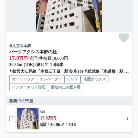
文京区本郷
パークアクシス本郷の杜
17.9
万円
管理/共益費10,000円
36.86㎡ (1DK) /築20年 /14階建
都営大江戸線「本郷三丁目」駅 徒歩1分
総武線「水道橋」駅 徒歩15分
オートロック
エレベーター
CATV
宅配ボックス
インターネット対応
敷地内ごみ置き場
募集中の部屋
501
17.9万円
5階 / 36.86㎡ / 1DK