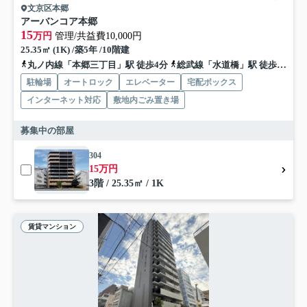
文京区本郷
アーバンコア本郷
15
万円
管理/共益費10,000円
25.35㎡ (1K) /築5年 /10階建
丸ノ内線「本郷三丁目」駅 徒歩4分
総武線「水道橋」駅 徒歩9分
駐輪場
オートロック
エレベーター
宅配ボックス
インターネット対応
敷地内ごみ置き場
募集中の部屋
304
15万円
3階 / 25.35㎡ / 1K
賃貸マンション