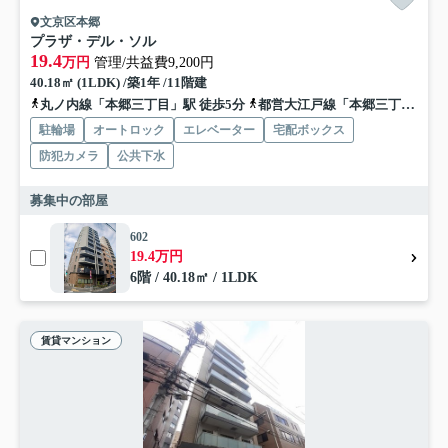
文京区本郷
プラザ・デル・ソル
19.4
万円
管理/共益費9,200円
40.18㎡ (1LDK) /築1年 /11階建
丸ノ内線「本郷三丁目」駅 徒歩5分
都営大江戸線「本郷三丁目」駅 徒歩4分
駐輪場
オートロック
エレベーター
宅配ボックス
防犯カメラ
公共下水
募集中の部屋
602
19.4万円
6階 / 40.18㎡ / 1LDK
賃貸マンション