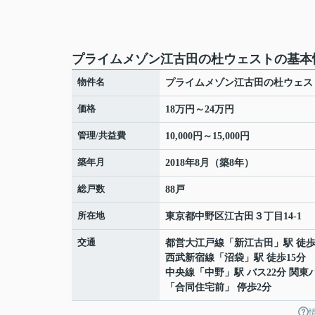
プライムメゾン江古田の杜ウェストの基本
物件名
プライムメゾン江古田の杜ウェス
価格
18万円～24万円
管理/共益費
10,000円～15,000円
築年月
2018年8月（築8年）
総戸数
88戸
所在地
東京都
中野区
江古田
３丁目14-1
交通
都営大江戸線
「
新江古田
」駅 徒歩
西武新宿線
「
沼袋
」駅 徒歩15分
中央線
「
中野
」駅 バス22分 関東
「合同住宅前」 停歩2分