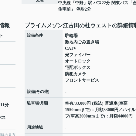
中央線
「
中野
」駅 バス22分 関東バス「
住宅前」 停歩2分
情報
プライムメゾン江古田の杜ウェストの詳細情
設備条件
ト
駐輪場
敷地内ごみ置き場
CATV
光ファイバー
オートロック
宅配ボックス
防犯カメラ
フロントサービス
設備(その他)
-
駐車場/月額
空有/33,000円 (税込) 普通車(車高
11分
1550mmまで)：月額33000円／ハイ
フ(車高2000mmまで)：月額44000円
バス
用途地域
-
情報の見方