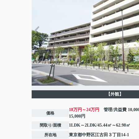
【外観】
18万円～24万円
管理/共益費
10,0
価格
15,000円
間取り/面積
1LDK～2LDK/45.44㎡～62.98㎡
所在地
東京都
中野区
江古田
３丁目14-1