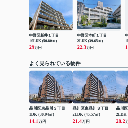
中野区新井１丁目
中野区本町１丁目
1SLDK (50.80㎡)
2LDK (39.65㎡)
1
29
22.3
1
万円
万円
よく見られている物件
品川区東品川３丁目
品川区東品川３丁目
品川区
1DK (30.94㎡)
2LDK (45.57㎡)
2LDK 
14.1
21.4
28.2
万円
万円