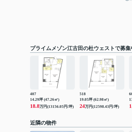
プライムメゾン江古田の杜ウェストで募集
407
518
6
14.29坪 (47.26㎡)
19.05坪 (62.98㎡)
1
18.8
24
1
万円(13156.05円/坪)
万円(12598.43円/坪)
近隣の物件