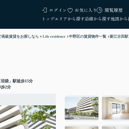
ログイン
お気に入り
閲覧履歴
トップ
エリアから探す
沿線から探す
地図から
をお探しなら＋Life residence
中野区の賃貸物件一覧
新江古田駅
沼袋」駅徒歩15分
歩2分