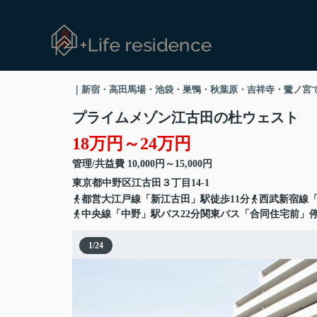
｜新宿・高田馬場・池袋・巣鴨・秋葉原・吉祥寺・鷺ノ宮で高級賃貸
プライムメゾン江古田の杜ウェスト
18万円～24万円
管理/共益費 10,000円～15,000円
東京都
中野区
江古田
３丁目14-1
都営大江戸線「新江古田」駅徒歩11分
西武新宿線「
中央線「中野」駅バス22分関東バス「合同住宅前」停
1
/
24