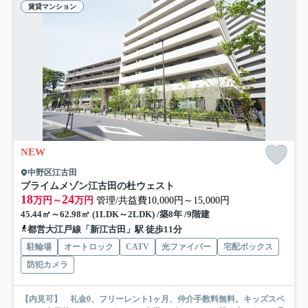
賃貸マンション
NEW
中野区江古田
プライムメゾン江古田の杜ウェスト
18
24
万円～
万円
管理/共益費10,000円～15,000円
45.44㎡～62.98㎡ (1LDK～2LDK) /築8年 /9階建
都営大江戸線「新江古田」駅 徒歩11分
駐輪場
オートロック
CATV
光ファイバー
宅配ボックス
防犯カメラ
【内見可】 礼金0、フリーレント1ヶ月、仲介手数料無料。キッズスペ