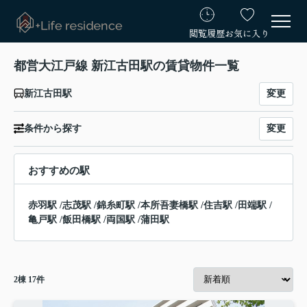
閲覧履歴
お気に入り
都営大江戸線 新江古田駅の賃貸物件一覧
変更
新江古田駅
変更
条件から探す
おすすめの駅
赤羽駅
/
志茂駅
/
錦糸町駅
/
本所吾妻橋駅
/
住吉駅
/
田端駅
/
亀戸駅
/
飯田橋駅
/
両国駅
/
蒲田駅
2
棟
17
件