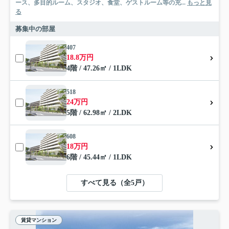
ース、多目的ルーム、スタジオ、食堂、ゲストルーム等の充...
もっと見
る
募集中の部屋
407
18.8万円
4階 / 47.26㎡ / 1LDK
518
24万円
5階 / 62.98㎡ / 2LDK
608
18万円
6階 / 45.44㎡ / 1LDK
すべて見る（全5戸）
賃貸マンション