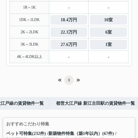
1R～1K
-
-
1DK～1LDK
18.4万円
10室
2K～2LDK
22.3万円
6室
3K～3LDK
27.6万円
1室
4K～4LDK以上
-
-
1
大江戸線の賃貸物件一覧
都営大江戸線 新江古田駅の賃貸物件一覧
おすすめこだわり特集
ペット可特集(232件)
新築物件特集（築1年以内）(67件)