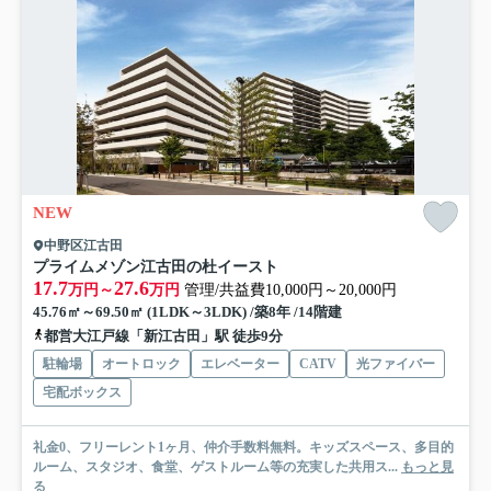
NEW
中野区江古田
プライムメゾン江古田の杜イースト
17.7
27.6
万円～
万円
管理/共益費10,000円～20,000円
45.76㎡～69.50㎡ (1LDK～3LDK) /築8年 /14階建
都営大江戸線「新江古田」駅 徒歩9分
駐輪場
オートロック
エレベーター
CATV
光ファイバー
宅配ボックス
礼金0、フリーレント1ヶ月、仲介手数料無料。キッズスペース、多目的
ルーム、スタジオ、食堂、ゲストルーム等の充実した共用ス...
もっと見
る