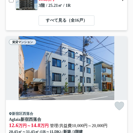
3階 / 25.21㎡ / 1R
すべて見る（全16戸）
賃貸マンション
新宿区西落合
Aglaia新宿西落合
12.6
14.8
万円～
万円
管理/共益費10,000円～20,000円
20.45㎡～31.45㎡ (1R～1LDK) /新築 /3階建