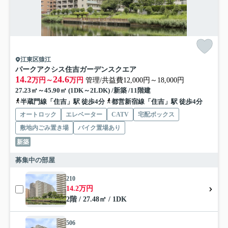
江東区猿江
パークアクシス住吉ガーデンスクエア
14.2
24.6
万円～
万円
管理/共益費12,000円～18,000円
27.23㎡～45.90㎡ (1DK～2LDK) /新築 /11階建
半蔵門線「住吉」駅 徒歩4分
都営新宿線「住吉」駅 徒歩4分
オートロック
エレベーター
CATV
宅配ボックス
敷地内ごみ置き場
バイク置場あり
新築
募集中の部屋
210
14.2万円
2階 / 27.48㎡ / 1DK
506