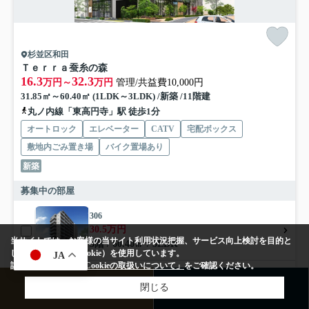
杉並区和田
Ｔｅｒｒａ蚕糸の森
16.3
32.3
万円～
万円
管理/共益費10,000円
31.85㎡～60.40㎡ (1LDK～3LDK) /新築 /11階建
丸ノ内線「東高円寺」駅 徒歩1分
オートロック
エレベーター
CATV
宅配ボックス
敷地内ごみ置き場
バイク置場あり
新築
募集中の部屋
306
30.5万円
当サイトでは、お客様の当サイト利用状況把握、サービス向上検討を目的と
3階 / 60.40㎡ / 3LDK
して、クッキー（Cookie）を使用しています。
JA
詳しくは、当社の
「Cookieの取扱いについて」
をご確認ください。
506
閉じる
来店予約
お問い合わせ
30.7万円
5階 / 60.40㎡ / 3LDK