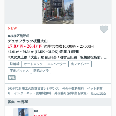
NEW
板橋区熊野町
デュオフラッツ板橋大山
17.8
26.4
万円～
万円
管理/共益費10,000円～20,000円
42.61㎡～70.34㎡ (1LDK～3LDK) /新築 /14階建
東武東上線「大山」駅 徒歩8分
都営三田線「板橋区役所前」駅 徒歩15分
駐輪場
オートロック
エレベーター
光ファイバー
宅配ボックス
防犯カメラ
新築
2026年2月竣工の新築賃貸レジデンス 仲介手数料無料 ペット飼育
可 インターネット使用料無料 外国籍可(留学生も歓迎)...
もっと見る
募集中の部屋
101