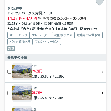
北区神谷
ロイヤルパークス赤羽ノース
14.2
47
万円～
万円
管理/共益費15,000円～30,000円
32.55㎡～90.11㎡ (1DK～4LDK) /新築 /10階建
南北線「志茂」駅 徒歩8分
京浜東北線「赤羽」駅 徒歩17分
オートロック
エレベーター
宅配ボックス
敷地内ごみ置き場
バイク置場あり
フロントサービス
新築
募集中の部屋
102
26万円
1階 / 55.80㎡ / 2LDK
109
26万円
1階 / 55.80㎡ / 2LDK
108