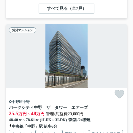
すべて見る（全7戸）
賃貸マンション
中野区中野
パークシティ中野 ザ タワー エアーズ
25.5
48
万円～
万円
管理/共益費20,000円
48.40㎡～78.61㎡ (1LDK～3LDK) /新築 /24階建
中央線「中野」駅 徒歩6分