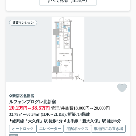
すべて見る（全38戸）
賃貸マンション
新宿区北新宿
ルフォンプログレ北新宿
20.2
38.5
万円～
万円
管理/共益費18,000円～20,000円
32.79㎡～60.34㎡ (1DK～2LDK) /新築 /14階建
総武線「大久保」駅 徒歩3分
山手線「新大久保」駅 徒歩8分
オートロック
エレベーター
宅配ボックス
敷地内ごみ置き場