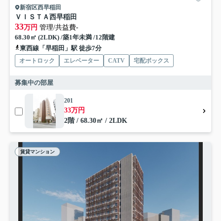
新宿区西早稲田
ＶＩＳＴＡ西早稲田
33
万円
管理/共益費-
68.30㎡ (2LDK) /築1年未満 /12階建
東西線「早稲田」駅 徒歩7分
オートロック
エレベーター
CATV
宅配ボックス
募集中の部屋
201
33万円
2階 / 68.30㎡ / 2LDK
賃貸マンション