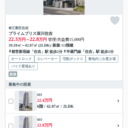
江東区住吉
プライムブリス深川住吉
22.3
22.8
万円～
万円
管理/共益費15,000円
39.28㎡～42.07㎡ (2LDK) /新築 /13階建
都営新宿線「住吉」駅 徒歩2分
半蔵門線「住吉」駅 徒歩2分
オートロック
エレベーター
宅配ボックス
敷地内ごみ置き場
バイク置場あり
新築
募集中の部屋
601
22.4万円
6階 / 42.07㎡ / 2LDK
603
22.8万円