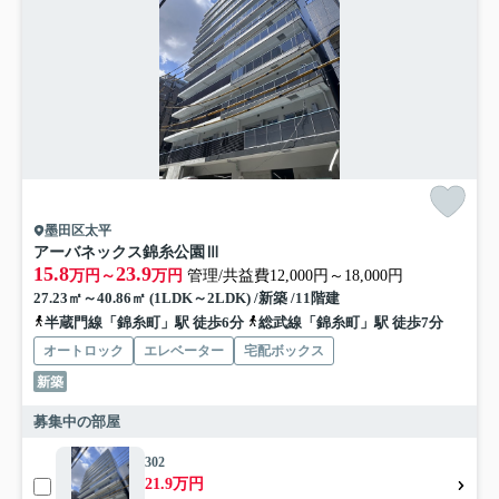
墨田区太平
アーバネックス錦糸公園Ⅲ
15.8
23.9
万円～
万円
管理/共益費12,000円～18,000円
27.23㎡～40.86㎡ (1LDK～2LDK) /新築 /11階建
半蔵門線「錦糸町」駅 徒歩6分
総武線「錦糸町」駅 徒歩7分
オートロック
エレベーター
宅配ボックス
新築
募集中の部屋
302
21.9万円