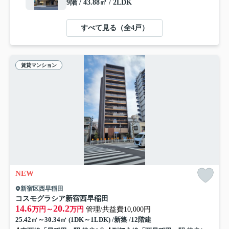
9階 / 43.88㎡ / 2LDK
すべて見る（全4戸）
賃貸マンション
NEW
新宿区西早稲田
コスモグラシア新宿西早稲田
14.6
20.2
万円～
万円
管理/共益費10,000円
25.42㎡～30.34㎡ (1DK～1LDK) /新築 /12階建