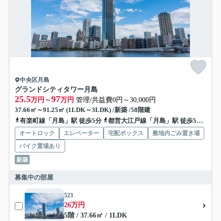
中央区月島
グランドシティタワー月島
25.5
97
万円～
万円
管理/共益費0円～30,000円
37.66㎡～91.25㎡ (1LDK～3LDK) /新築 /58階建
有楽町線「月島」駅 徒歩5分
都営大江戸線「月島」駅 徒歩5分
都
オートロック
エレベーター
宅配ボックス
敷地内ごみ置き場
バイク置場あり
新築
募集中の部屋
523
26万円
5階 / 37.66㎡ / 1LDK