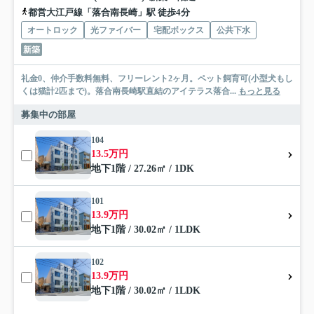
都営大江戸線「落合南長崎」駅 徒歩4分
オートロック
光ファイバー
宅配ボックス
公共下水
新築
礼金0、仲介手数料無料、フリーレント2ヶ月。ペット飼育可(小型犬もし
くは猫計2匹まで)。落合南長崎駅直結のアイテラス落合...
もっと見る
募集中の部屋
104
13.5万円
地下1階 / 27.26㎡ / 1DK
101
13.9万円
地下1階 / 30.02㎡ / 1LDK
102
13.9万円
地下1階 / 30.02㎡ / 1LDK