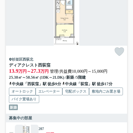
杉並区西荻北
ディアクレスト西荻窪
13.9
27.3
万円～
万円
管理/共益費10,000円～15,000円
25.38㎡～58.56㎡ (1DK～2LDK) /新築 /5階建
中央線「西荻窪」駅 徒歩9分
中央線「荻窪」駅 徒歩17分
オートロック
エレベーター
宅配ボックス
敷地内ごみ置き場
バイク置場あり
新築
募集中の部屋
207