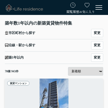
閲覧履歴
お気に入り
築年数1年以内の新築賃貸物件特集
変更
市区町村から探す
変更
沿線・駅から探す
変更
築1年以内
70
棟
943
件
賃貸マンション