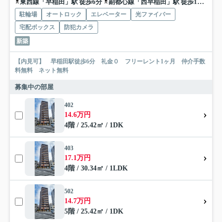
東西線「早稲田」駅 徒歩6分
副都心線「西早稲田」駅 徒歩10分
山
駐輪場
オートロック
エレベーター
光ファイバー
宅配ボックス
防犯カメラ
新築
【内見可】 早稲田駅徒歩6分 礼金０ フリーレント1ヶ月 仲介手数
料無料 ネット無料
募集中の部屋
402
14.6万円
4階 / 25.42㎡ / 1DK
403
17.1万円
4階 / 30.34㎡ / 1LDK
502
14.7万円
5階 / 25.42㎡ / 1DK