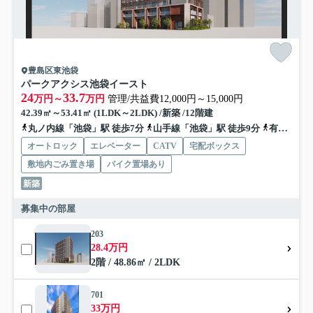
豊島区東池袋
パークアクシス池袋イースト
24
33.7
万円～
万円
管理/共益費12,000円～15,000円
42.39㎡～53.41㎡ (1LDK～2LDK) /新築 /12階建
丸ノ内線「池袋」駅 徒歩7分
山手線「池袋」駅 徒歩9分
有楽町線「東池袋」駅 徒歩8分
オートロック
エレベーター
CATV
宅配ボックス
敷地内ごみ置き場
バイク置場あり
新築
募集中の部屋
203
28.4万円
2階 / 48.86㎡ / 2LDK
701
33万円