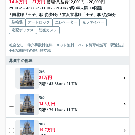
14.5
21
万円～
万円
管理/共益費12,000円～20,000円
29.10㎡～43.88㎡ (1LDK～2LDK) /築1年未満 /10階建
南北線「王子」駅 徒歩4分
京浜東北線「王子」駅 徒歩6分
駐輪場
オートロック
エレベーター
光ファイバー
宅配ボックス
防犯カメラ
礼金なし 仲介手数料無料 ネット無料 ペット飼育相談可 駅近徒歩
4分の利便性の高い好立地
募集中の部屋
203
21万円
2階 / 43.88㎡ / 2LDK
502
14.5万円
5階 / 29.10㎡ / 1LDK
903
19.7万円