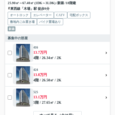
25.90㎡～67.40㎡ (1DK～3LDK) /新築 /18階建
東西線「木場」駅 徒歩9分
オートロック
エレベーター
CATV
宅配ボックス
敷地内ごみ置き場
バイク置場あり
新築
募集中の部屋
416
13.7万円
4階 / 26.34㎡ / 2K
424
13.8万円
4階 / 26.50㎡ / 2K
525
13.1万円
5階 / 27.65㎡ / 2K