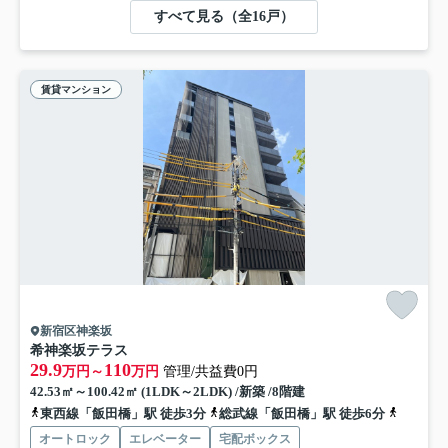
すべて見る（全16戸）
賃貸マンション
新宿区神楽坂
希神楽坂テラス
29.9
110
万円～
万円
管理/共益費0円
42.53㎡～100.42㎡ (1LDK～2LDK) /新築 /8階建
東西線「飯田橋」駅 徒歩3分
総武線「飯田橋」駅 徒歩6分
東西線「
オートロック
エレベーター
宅配ボックス