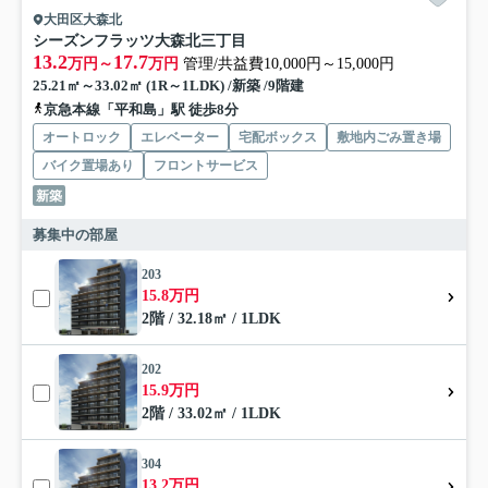
大田区大森北
シーズンフラッツ大森北三丁目
13.2
17.7
万円～
万円
管理/共益費10,000円～15,000円
25.21㎡～33.02㎡ (1R～1LDK) /新築 /9階建
京急本線「平和島」駅 徒歩8分
オートロック
エレベーター
宅配ボックス
敷地内ごみ置き場
バイク置場あり
フロントサービス
新築
募集中の部屋
203
15.8万円
2階 / 32.18㎡ / 1LDK
202
15.9万円
2階 / 33.02㎡ / 1LDK
304
13.2万円