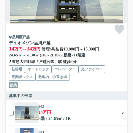
品川区戸越
デュオメゾン品川戸越
14
34
万円～
万円
管理/共益費10,000円～15,000円
24.65㎡～51.30㎡ (1K～2LDK) /新築 /11階建
東急大井町線「戸越公園」駅 徒歩4分
駐輪場
オートロック
エレベーター
光ファイバー
宅配ボックス
敷地内ごみ置き場
新築
募集中の部屋
302
14万円
3階 / 24.65㎡ / 1K
303