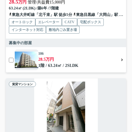
28.5
万円
管理/共益費15,000円
63.24㎡ (2LDK) /築6年 /7階建
東急大井町線「北千束」駅 徒歩5分
東急目黒線「大岡山」駅 徒歩12分
オートロック
エレベーター
CATV
宅配ボックス
インターネット対応
敷地内ごみ置き場
募集中の部屋
106
28.5万円
1階 / 63.24㎡ / 2SLDK
賃貸マンション