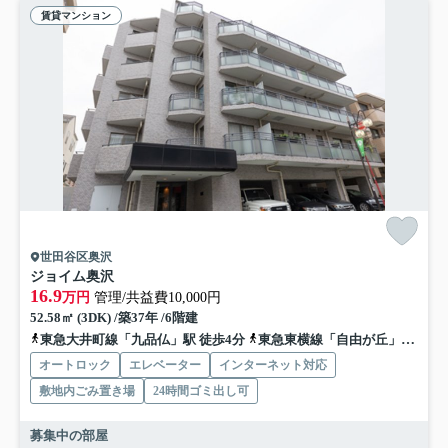
賃貸マンション
世田谷区奥沢
ジョイム奥沢
16.9
万円
管理/共益費10,000円
52.58㎡ (3DK) /築37年 /6階建
東急大井町線「九品仏」駅 徒歩4分
東急東横線「自由が丘」駅 徒歩14分
オートロック
エレベーター
インターネット対応
敷地内ごみ置き場
24時間ゴミ出し可
募集中の部屋