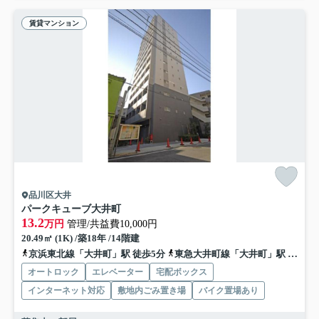
賃貸マンション
品川区大井
パークキューブ大井町
13.2
万円
管理/共益費10,000円
20.49㎡ (1K) /築18年 /14階建
京浜東北線「大井町」駅 徒歩5分
東急大井町線「大井町」駅 徒歩5分
オートロック
エレベーター
宅配ボックス
インターネット対応
敷地内ごみ置き場
バイク置場あり