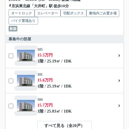
京浜東北線「大井町」駅 徒歩10分
オートロック
エレベーター
宅配ボックス
敷地内ごみ置き場
バイク置場あり
新築
募集中の部屋
105
15.5万円
1階 / 25.19㎡ / 1DK
101
15.6万円
1階 / 25.19㎡ / 1DK
104
15.7万円
1階 / 25.03㎡ / 1DK
すべて見る（全20戸）