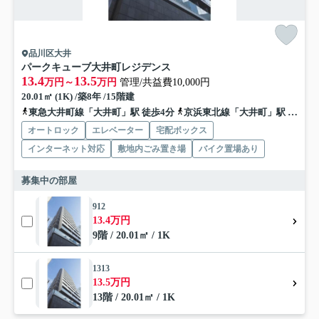
品川区大井
パークキューブ大井町レジデンス
13.4
13.5
万円～
万円
管理/共益費10,000円
20.01㎡ (1K) /築8年 /15階建
東急大井町線「大井町」駅 徒歩4分
京浜東北線「大井町」駅 徒歩4分
オートロック
エレベーター
宅配ボックス
インターネット対応
敷地内ごみ置き場
バイク置場あり
募集中の部屋
912
13.4万円
9階 / 20.01㎡ / 1K
1313
13.5万円
13階 / 20.01㎡ / 1K