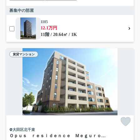
募集中の部屋
1105
12.1万円
11階 / 20.64㎡ / 1K
賃貸マンション
大田区北千束
Ｏｐｕｓ ｒｅｓｉｄｅｎｃｅ Ｍｅｇｕｒｏ Ｓｅｎｚｏｋｕ