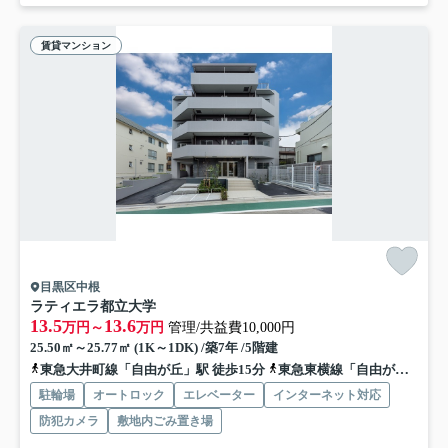
賃貸マンション
目黒区中根
ラティエラ都立大学
13.5
13.6
万円～
万円
管理/共益費10,000円
25.50㎡～25.77㎡ (1K～1DK) /築7年 /5階建
東急大井町線「自由が丘」駅 徒歩15分
東急東横線「自由が丘」駅 徒歩15分
駐輪場
オートロック
エレベーター
インターネット対応
防犯カメラ
敷地内ごみ置き場