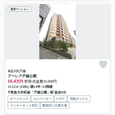
賃貸マンション
品川区戸越
アーレア戸越公園
16.4
万円
管理/共益費10,000円
33.22㎡ (1DK) /築14年 /14階建
東急大井町線「戸越公園」駅 徒歩6分
オートロック
エレベーター
CATV
宅配ボックス
インターネット対応
敷地内ごみ置き場