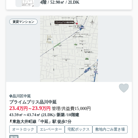
4階 / 52.90㎡ / 2LDK
賃貸マンション
品川区中延
プライムブリス品川中延
23.4
23.9
万円～
万円
管理/共益費15,000円
43.59㎡～43.74㎡ (2LDK) /新築 /10階建
東急大井町線「中延」駅 徒歩7分
オートロック
エレベーター
宅配ボックス
敷地内ごみ置き場
新築