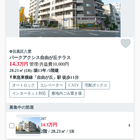
目黒区八雲
パークアクシス自由が丘テラス
14.3
万円
管理/共益費10,000円
28.21㎡ (1R) /築13年 /5階建
東急東横線「自由が丘」駅 徒歩11分
オートロック
エレベーター
CATV
宅配ボックス
インターネット対応
敷地内ごみ置き場
募集中の部屋
207
14.3万円
2階 / 28.21㎡ / 1R