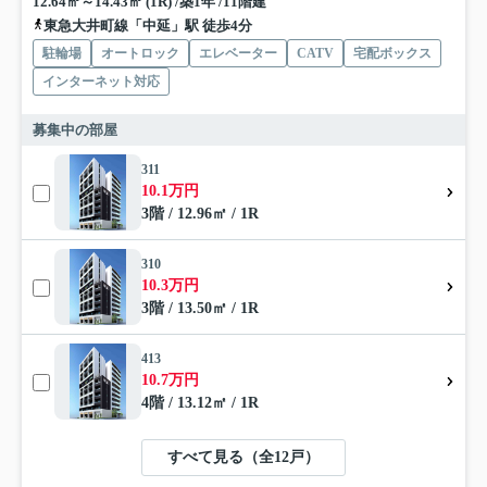
12.64㎡～14.43㎡ (1R) /築1年 /11階建
東急大井町線「中延」駅 徒歩4分
駐輪場
オートロック
エレベーター
CATV
宅配ボックス
インターネット対応
募集中の部屋
311
10.1万円
3階 / 12.96㎡ / 1R
310
10.3万円
3階 / 13.50㎡ / 1R
413
10.7万円
4階 / 13.12㎡ / 1R
すべて見る（全12戸）