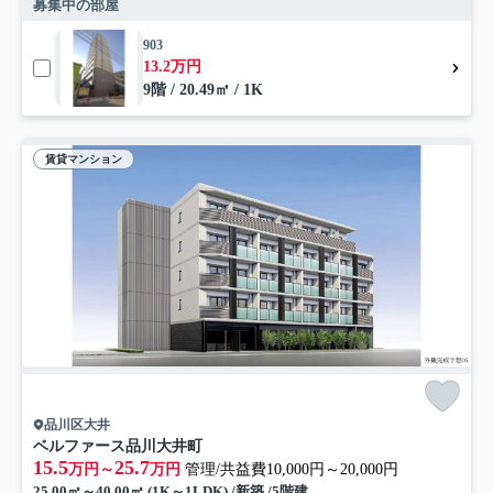
募集中の部屋
903
13.2万円
9階 / 20.49㎡ / 1K
賃貸マンション
品川区大井
ベルファース品川大井町
15.5
25.7
万円～
万円
管理/共益費10,000円～20,000円
25.00㎡～40.00㎡ (1K～1LDK) /新築 /5階建