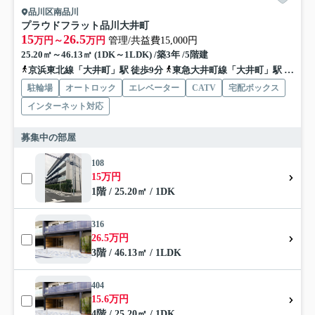
品川区南品川
プラウドフラット品川大井町
15
26.5
万円～
万円
管理/共益費15,000円
25.20㎡～46.13㎡ (1DK～1LDK) /築3年 /5階建
京浜東北線「大井町」駅 徒歩9分
東急大井町線「大井町」駅 徒歩9分
駐輪場
オートロック
エレベーター
CATV
宅配ボックス
インターネット対応
募集中の部屋
108
15万円
1階 / 25.20㎡ / 1DK
316
26.5万円
3階 / 46.13㎡ / 1LDK
404
15.6万円
4階 / 25.20㎡ / 1DK