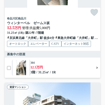
品川区南品川
ウィンターベル ゼームス坂
12.5
万円
管理/共益費5,000円
31.25㎡ (1R) /築22年 /7階建
京浜東北線「大井町」駅 徒歩4分
東急大井町線「大井町」駅 徒歩4分
オートロック
エレベーター
CATV
インターネット対応
募集中の部屋
304
12.5万円
3階 / 31.25㎡ / 1R
賃貸マンション