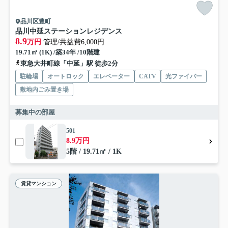
品川区豊町
品川中延ステーションレジデンス
8.9
万円
管理/共益費6,000円
19.71㎡ (1K) /築34年 /10階建
東急大井町線「中延」駅 徒歩2分
駐輪場
オートロック
エレベーター
CATV
光ファイバー
敷地内ごみ置き場
募集中の部屋
501
8.9万円
5階 / 19.71㎡ / 1K
賃貸マンション