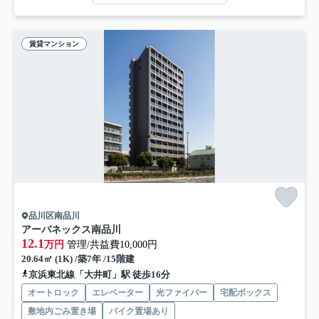
賃貸マンション
品川区南品川
アーバネックス南品川
12.1
万円
管理/共益費10,000円
20.64㎡ (1K) /築7年 /15階建
京浜東北線「大井町」駅 徒歩16分
オートロック
エレベーター
光ファイバー
宅配ボックス
敷地内ごみ置き場
バイク置場あり