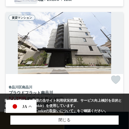
賃貸マンション
品川区南品川
プラウドフラット南品川
12.2
万円
管理/共益費10,000円
当サイトでは、お客様の当サイト利用状況把握、サービス向上検討を目的と
22.33㎡ (1K) /築7年 /9階建
して、クッキー（Cookie）を使用しています。
JA
詳しくは、当社の
「Cookieの取扱いについて」
をご確認ください。
京浜東北線「大井町」駅 徒歩16分
駐輪場
オートロック
エレベーター
CATV
光ファイバー
閉じる
来店予約
お問い合わせ
宅配ボックス