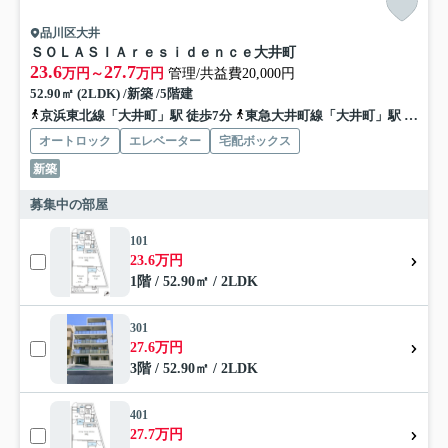
品川区大井
ＳＯＬＡＳＩＡｒｅｓｉｄｅｎｃｅ大井町
23.6
27.7
万円～
万円
管理/共益費20,000円
52.90㎡ (2LDK) /新築 /5階建
京浜東北線「大井町」駅 徒歩7分
東急大井町線「大井町」駅 徒歩8分
オートロック
エレベーター
宅配ボックス
新築
募集中の部屋
101
23.6万円
1階 / 52.90㎡ / 2LDK
301
27.6万円
3階 / 52.90㎡ / 2LDK
401
27.7万円