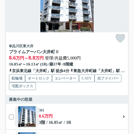
品川区東大井
プライムアーバン大井町Ⅱ
8.6
8.8
万円～
万円
管理/共益費5,000円
16.05㎡～16.13㎡ (1R) /築37年 /8階建
京浜東北線「大井町」駅 徒歩4分
東急大井町線「大井町」駅 徒歩4分
駐輪場
オートロック
エレベーター
CATV
光ファイバー
宅配ボックス
募集中の部屋
301
8.6万円
3階 / 16.05㎡ / 1R