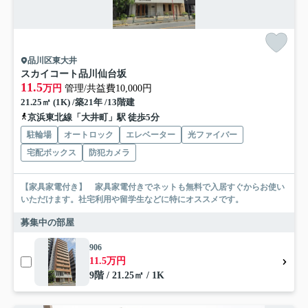
品川区東大井
スカイコート品川仙台坂
11.5
万円
管理/共益費10,000円
21.25㎡ (1K) /築21年 /13階建
京浜東北線「大井町」駅 徒歩5分
駐輪場
オートロック
エレベーター
光ファイバー
宅配ボックス
防犯カメラ
【家具家電付き】 家具家電付きでネットも無料で入居すぐからお使い
いただけます。社宅利用や留学生などに特にオススメです。
募集中の部屋
906
11.5万円
9階 / 21.25㎡ / 1K