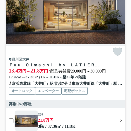
品川区大井
Ｆｕｕ Ｏｉｍａｃｈｉ ｂｙ ＬＡＴＩＥＲＲＡ
13.4
21.8
万円～
万円
管理/共益費20,000円～30,000円
17.92㎡～37.36㎡ (1K～1LDK) /築35年 /9階建
京浜東北線「大井町」駅 徒歩7分
東急大井町線「大井町」駅 徒歩8分
オートロック
エレベーター
宅配ボックス
募集中の部屋
307
21.8万円
3階 / 37.36㎡ / 1LDK