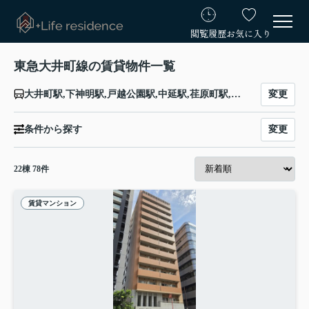
閲覧履歴
お気に入り
東急大井町線の賃貸物件一覧
変更
大井町駅,下神明駅,戸越公園駅,中延駅,荏原町駅,旗の台駅,北千束駅,大岡山駅,緑が丘駅,自由が丘駅,九品仏駅,尾山台駅,等々力駅,上野毛駅,二子玉川駅,二子新地駅,高津駅,武蔵溝ノ口駅
変更
条件から探す
22
棟
78
件
賃貸マンション