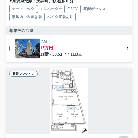
京浜東北線「大井町」駅 徒歩18分
オートロック
エレベーター
CATV
宅配ボックス
敷地内ごみ置き場
バイク置場あり
募集中の部屋
1301
17万円
13階 / 30.52㎡ / 1LDK
賃貸マンション