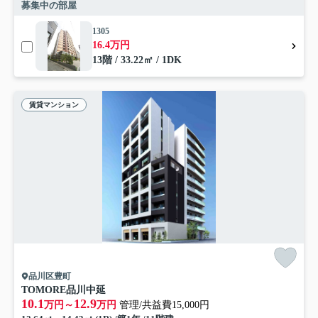
募集中の部屋
1305
16.4万円
13階 / 33.22㎡ / 1DK
賃貸マンション
品川区豊町
TOMORE品川中延
10.1
12.9
万円～
万円
管理/共益費15,000円