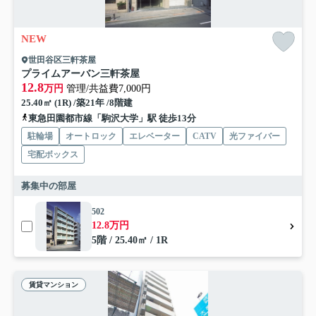
NEW
世田谷区三軒茶屋
プライムアーバン三軒茶屋
12.8
万円
管理/共益費7,000円
25.40㎡ (1R) /築21年 /8階建
東急田園都市線「駒沢大学」駅 徒歩13分
駐輪場
オートロック
エレベーター
CATV
光ファイバー
宅配ボックス
募集中の部屋
502
12.8万円
5階 / 25.40㎡ / 1R
賃貸マンション