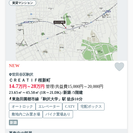
賃貸マンション
NEW
世田谷区駒沢
ＣＲＥＡＴＩＦ桜新町
14.7
28
万円～
万円
管理/共益費15,000円～20,000円
23.65㎡～45.58㎡ (1R～2LDK) /新築 /5階建
東急田園都市線「駒沢大学」駅 徒歩10分
オートロック
エレベーター
CATV
宅配ボックス
敷地内ごみ置き場
バイク置場あり
新築