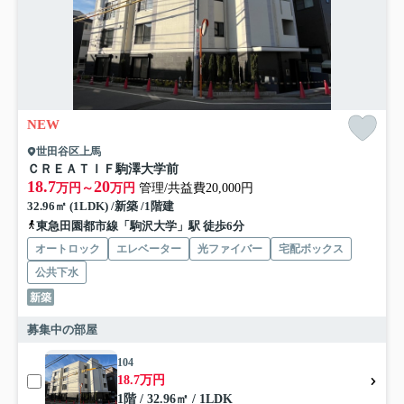
NEW
世田谷区上馬
ＣＲＥＡＴＩＦ駒澤大学前
18.7
20
万円～
万円
管理/共益費20,000円
32.96㎡ (1LDK) /新築 /1階建
東急田園都市線「駒沢大学」駅 徒歩6分
オートロック
エレベーター
光ファイバー
宅配ボックス
公共下水
新築
募集中の部屋
104
18.7万円
1階 / 32.96㎡ / 1LDK