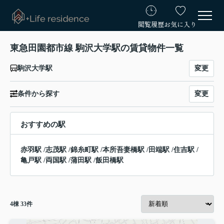
閲覧履歴
お気に入り
東急田園都市線 駒沢大学駅の賃貸物件一覧
変更
駒沢大学駅
変更
条件から探す
おすすめの駅
赤羽駅
/
志茂駅
/
錦糸町駅
/
本所吾妻橋駅
/
田端駅
/
住吉駅
/
亀戸駅
/
両国駅
/
蒲田駅
/
飯田橋駅
4
棟
33
件