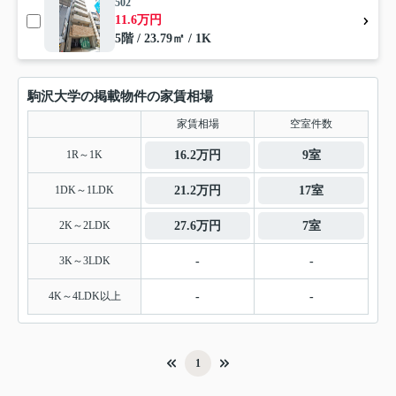
502
11.6万円
5階 / 23.79㎡ / 1K
駒沢大学の掲載物件の家賃相場
家賃相場
空室件数
1R～1K
16.2万円
9室
1DK～1LDK
21.2万円
17室
2K～2LDK
27.6万円
7室
3K～3LDK
-
-
4K～4LDK以上
-
-
1