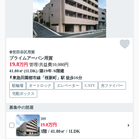
世田谷区用賀
プライムアーバン用賀
19.8
万円
管理/共益費10,000円
41.80㎡ (1LDK) /築19年 /6階建
東急田園都市線「桜新町」駅 徒歩16分
駐輪場
オートロック
エレベーター
CATV
光ファイバー
宅配ボックス
募集中の部屋
309
19.8万円
3階 / 41.80㎡ / 1LDK