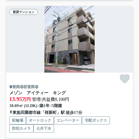
賃貸マンション
世田谷区世田谷
メゾン アイティー キング
13.95
万円
管理/共益費8,100円
38.09㎡ (1LDK) /築1年 /5階建
東急田園都市線「桜新町」駅 徒歩17分
駐輪場
オートロック
エレベーター
宅配ボックス
防犯カメラ
公共下水