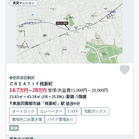
賃貸マンション
世田谷区駒沢
ＣＲＥＡＴＩＦ桜新町
14.7
28
万円～
万円
管理/共益費15,000円～20,000円
23.65㎡～45.58㎡ (1R～2LDK) /新築 /5階建
東急田園都市線「桜新町」駅 徒歩9分
オートロック
エレベーター
CATV
宅配ボックス
敷地内ごみ置き場
バイク置場あり
新築