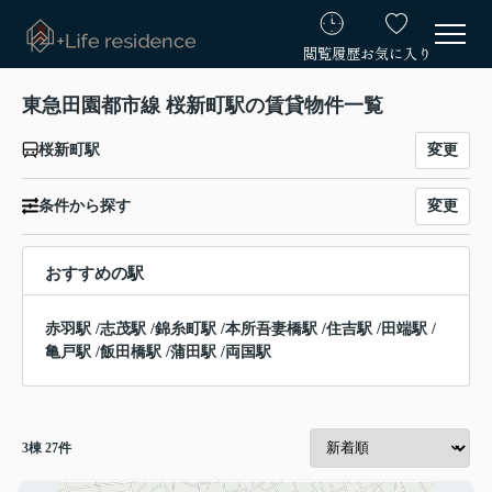
閲覧履歴
お気に入り
東急田園都市線 桜新町駅の賃貸物件一覧
変更
桜新町駅
変更
条件から探す
おすすめの駅
赤羽駅
/
志茂駅
/
錦糸町駅
/
本所吾妻橋駅
/
住吉駅
/
田端駅
/
亀戸駅
/
飯田橋駅
/
蒲田駅
/
両国駅
3
棟
27
件