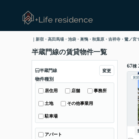
｜新宿・高田馬場・池袋・巣鴨・秋葉原・吉祥寺・鷺ノ宮で高級賃貸
半蔵門線の賃貸物件一覧
67
棟
半蔵門線
変更
賃貸
物件種別
居住用
店舗
事務所
土地
その他事業用
駐車場
アパート