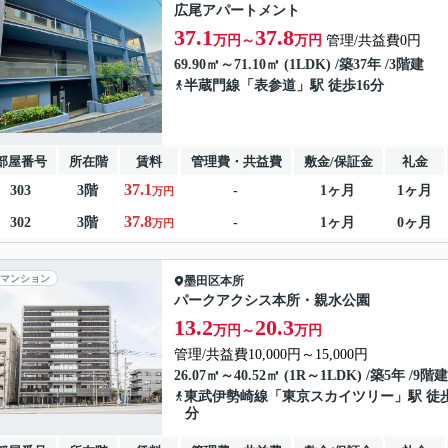
広尾アパートメント
37.1
37.8
万円～
万円
管理/共益費0円
69.90㎡～71.10㎡ (1LDK) /築37年 /3階建
半蔵門線
「
表参道
」駅 徒歩16分
部屋番号
所在階
賃料
管理費・共益費
敷金/保証金
礼金
37.1
303
3階
-
1ヶ月
1ヶ月
万円
37.8
302
3階
-
1ヶ月
0ヶ月
万円
マンション
墨田区
本所
パークアクシス本所・親水公園
13.2
20.3
万円～
万円
管理/共益費10,000円～15,000円
26.07㎡～40.52㎡ (1R～1LDK) /築5年 /9階建
東武伊勢崎線
「
東京スカイツリー
」駅 徒歩
分