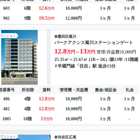
12.6
603
6階
10,000円
1ヶ月
1ヶ月
万円
19.5
902
9階
12,000円
1ヶ月
1ヶ月
万円
マンション
墨田区
菊川
パークアクシス菊川ステーションゲート
12.8
13
万円～
万円
管理/共益費10,000円
25.35㎡～25.67㎡ (1R～1K) /築13年 /11階建
半蔵門線
「
住吉
」駅 徒歩13分
部屋番号
所在階
賃料
管理費・共益費
敷金/保証金
礼金
12.8
406
4階
10,000円
1ヶ月
1ヶ月
万円
12.8
402
4階
10,000円
1ヶ月
1ヶ月
万円
13
1005
10階
10,000円
1ヶ月
-
万円
マンション
渋谷区
広尾