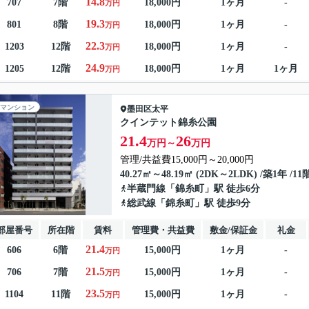
14.8
707
7階
18,000円
1ヶ月
-
万円
19.3
801
8階
18,000円
1ヶ月
-
万円
22.3
1203
12階
18,000円
1ヶ月
-
万円
24.9
1205
12階
18,000円
1ヶ月
1ヶ月
万円
マンション
墨田区
太平
クインテット錦糸公園
21.4
26
万円～
万円
管理/共益費15,000円～20,000円
40.27㎡～48.19㎡ (2DK～2LDK) /築1年 /1
半蔵門線
「
錦糸町
」駅 徒歩6分
総武線
「
錦糸町
」駅 徒歩9分
部屋番号
所在階
賃料
管理費・共益費
敷金/保証金
礼金
21.4
606
6階
15,000円
1ヶ月
-
万円
21.5
706
7階
15,000円
1ヶ月
-
万円
23.5
1104
11階
15,000円
1ヶ月
-
万円