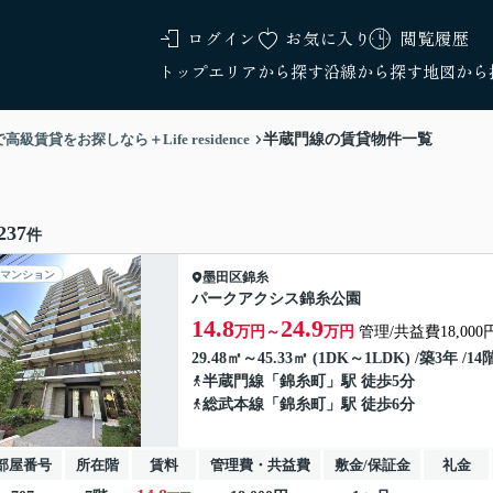
ログイン
お気に入り
閲覧履歴
トップ
エリアから探す
沿線から探す
地図から
をお探しなら＋Life residence
半蔵門線の賃貸物件一覧
237
件
マンション
墨田区
錦糸
パークアクシス錦糸公園
14.8
24.9
万円～
万円
管理/共益費18,000
29.48㎡～45.33㎡ (1DK～1LDK) /築3年 /1
半蔵門線
「
錦糸町
」駅 徒歩5分
総武本線
「
錦糸町
」駅 徒歩6分
部屋番号
所在階
賃料
管理費・共益費
敷金/保証金
礼金