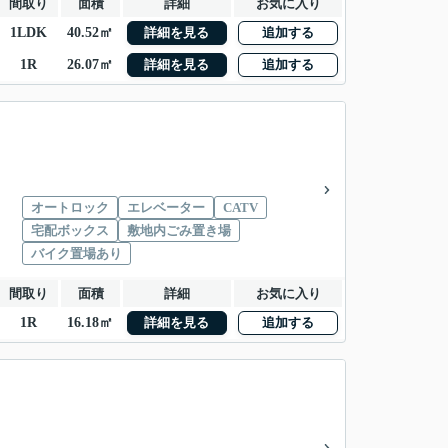
間取り
面積
詳細
お気に入り
1LDK
40.52㎡
詳細を見る
追加する
1R
26.07㎡
詳細を見る
追加する
オートロック
エレベーター
CATV
宅配ボックス
敷地内ごみ置き場
バイク置場あり
間取り
面積
詳細
お気に入り
1R
16.18㎡
詳細を見る
追加する