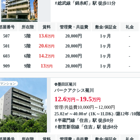
総武線
「
錦糸町
」駅 徒歩11分
部屋番号
所在階
賃料
管理費・共益費
敷金/保証金
礼金
13.6
507
5階
20,000円
1ヶ月
-
万円
20.6
501
5階
20,000円
1ヶ月
-
万円
14.2
603
6階
20,000円
1ヶ月
-
万円
13
909
9階
20,000円
1ヶ月
-
万円
マンション
墨田区
菊川
パークアクシス菊川
12.6
19.5
万円～
万円
管理/共益費10,000円～12,000円
25.02㎡～40.00㎡ (1K～1LDK) /築12年 /10
半蔵門線
「
住吉
」駅 徒歩8分
都営新宿線
「
住吉
」駅 徒歩8分
部屋番号
所在階
賃料
管理費・共益費
敷金/保証金
礼金