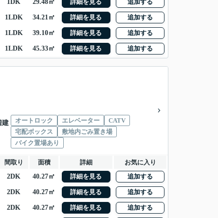
1DK
29.48㎡
詳細を見る
追加する
1LDK
34.21㎡
詳細を見る
追加する
1LDK
39.10㎡
詳細を見る
追加する
1LDK
45.33㎡
詳細を見る
追加する
オートロック
エレベーター
CATV
1階建
宅配ボックス
敷地内ごみ置き場
バイク置場あり
間取り
面積
詳細
お気に入り
2DK
40.27㎡
詳細を見る
追加する
2DK
40.27㎡
詳細を見る
追加する
2DK
40.27㎡
詳細を見る
追加する