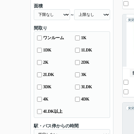
面積
～
賃貸
間取り
ワンルーム
1K
1DK
1LDK
2K
2DK
2LDK
3K
3DK
3LDK
4K
4DK
賃貸
4LDK以上
駅・バス停からの時間