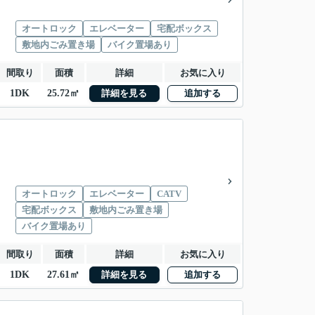
オートロック
エレベーター
宅配ボックス
敷地内ごみ置き場
バイク置場あり
間取り
面積
詳細
お気に入り
1DK
25.72㎡
詳細を見る
追加する
オートロック
エレベーター
CATV
宅配ボックス
敷地内ごみ置き場
バイク置場あり
間取り
面積
詳細
お気に入り
1DK
27.61㎡
詳細を見る
追加する