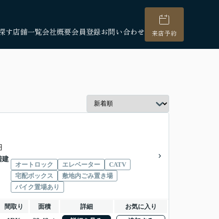
探す
店舗一覧
会社概要
会員登録
お問い合わせ
来店予約
円
4階建
オートロック
エレベーター
CATV
宅配ボックス
敷地内ごみ置き場
バイク置場あり
間取り
面積
詳細
お気に入り