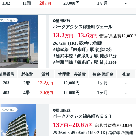
26
1102
11階
20,000円
1ヶ月
-
万円
マンション
墨田区
緑
パークアクシス錦糸町ヴェール
13.2
13.6
万円～
万円
管理/共益費12,000
26.72㎡ (1R) /築9年 /9階建
総武線
「
錦糸町
」駅 徒歩12分
総武本線
「
錦糸町
」駅 徒歩12分
半蔵門線
「
錦糸町
」駅 徒歩12分
部屋番号
所在階
賃料
管理費・共益費
敷金/保証金
礼金
13.2
203
2階
12,000円
1ヶ月
-
万円
13.6
403
4階
12,000円
1ヶ月
-
万円
マンション
墨田区
緑
パークアクシス錦糸町ＷＥＳＴ
13
20.6
万円～
万円
管理/共益費20,000円
25.36㎡～45.08㎡ (1R～2DK) /築7年 /9階建