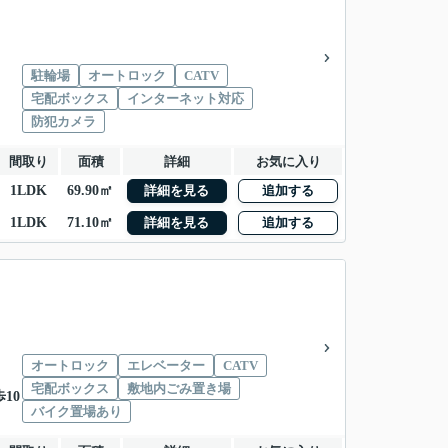
駐輪場
オートロック
CATV
宅配ボックス
インターネット対応
防犯カメラ
間取り
面積
詳細
お気に入り
1LDK
69.90㎡
詳細を見る
追加する
1LDK
71.10㎡
詳細を見る
追加する
オートロック
エレベーター
CATV
宅配ボックス
敷地内ごみ置き場
10
バイク置場あり