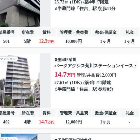
25.72㎡ (1DK) /築4年 /7階建
半蔵門線
「
住吉
」駅 徒歩11分
部屋番号
所在階
賃料
管理費・共益費
敷金/保証金
礼金
12.3
501
5階
10,000円
1ヶ月
1ヶ月
万円
マンション
墨田区
菊川
パークアクシス菊川ステーションイースト
14.7
万円
管理/共益費12,000円
27.61㎡ (1DK) /築3年 /11階建
半蔵門線
「
住吉
」駅 徒歩8分
部屋番号
所在階
賃料
管理費・共益費
敷金/保証金
礼金
14.7
402
4階
12,000円
1ヶ月
-
万円
マンション