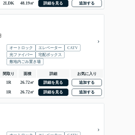
2LDK
48.19㎡
詳細を見る
追加する
円
オートロック
エレベーター
CATV
光ファイバー
宅配ボックス
敷地内ごみ置き場
間取り
面積
詳細
お気に入り
1R
26.72㎡
詳細を見る
追加する
1R
26.72㎡
詳細を見る
追加する