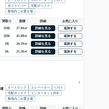
オートロック
エレベーター
CATV
光ファイバー
宅配ボックス
敷地内ごみ置き場
間取り
面積
詳細
お気に入り
1DK
27.04㎡
詳細を見る
追加する
2DK
45.08㎡
詳細を見る
追加する
1R
26.19㎡
詳細を見る
追加する
1K
25.36㎡
詳細を見る
追加する
オートロック
エレベーター
CATV
階建
宅配ボックス
インターネット対応
敷地内ごみ置き場
間取り
面積
詳細
お気に入り