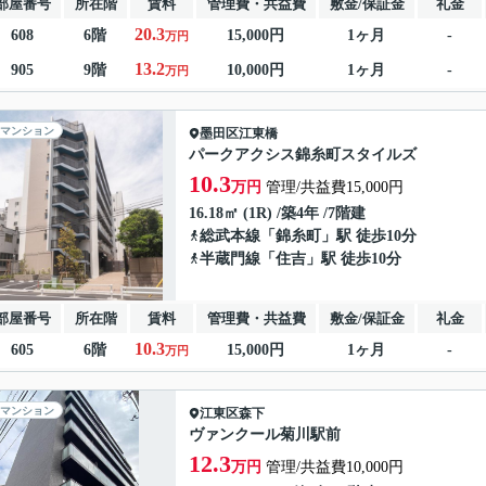
部屋番号
所在階
賃料
管理費・共益費
敷金/保証金
礼金
20.3
608
6階
15,000円
1ヶ月
-
万円
13.2
905
9階
10,000円
1ヶ月
-
万円
マンション
墨田区
江東橋
パークアクシス錦糸町スタイルズ
10.3
万円
管理/共益費15,000円
16.18㎡ (1R) /築4年 /7階建
総武本線
「
錦糸町
」駅 徒歩10分
半蔵門線
「
住吉
」駅 徒歩10分
部屋番号
所在階
賃料
管理費・共益費
敷金/保証金
礼金
10.3
605
6階
15,000円
1ヶ月
-
万円
マンション
江東区
森下
ヴァンクール菊川駅前
12.3
万円
管理/共益費10,000円