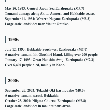
May 26, 1983: Central Japan Sea Earthquake (M7.7)
Tsunami damage along Akita, Aomori, and Hokkaido coasts.
September 14, 1984: Western Nagano Earthquake (M6.8)
Large-scale landslides near Mount Ontake.
1990s
July 12, 1993: Hokkaido Southwest Earthquake (M7.8)
A massive tsunami hit Okushiri Island, killing over 200 people.
January 17, 1995: Great Hanshin-Awaji Earthquake (M7.3)
Over 6,400 people died, mainly in Kobe.
2000s
September 26, 2003: Tokachi-Oki Earthquake (M8.0)
A massive tsunami struck Hokkaido.
October 23, 2004: Niigata Chuetsu Earthquake (M6.8)
Large-scale landslides in mountainous areas.