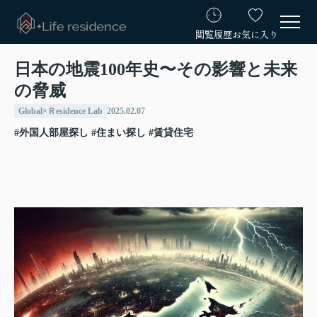
閲覧履歴
お気に入り
日本の地震100年史〜その影響と未来
の脅威
Global×Ｒesidence Lab
2025.02.07
#外国人部屋探し
#住まい探し
#賃貸住宅