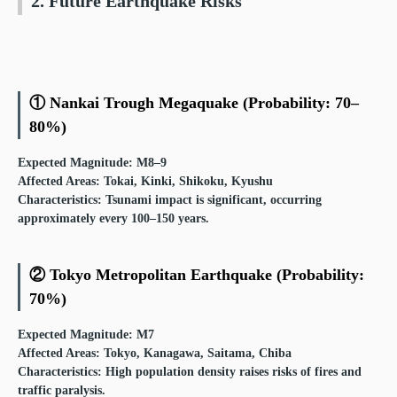
2. Future Earthquake Risks
① Nankai Trough Megaquake (Probability: 70–
80%)
Expected Magnitude
: M8–9
Affected Areas
: Tokai, Kinki, Shikoku, Kyushu
Characteristics
: Tsunami impact is significant, occurring
approximately every 100–150 years.
② Tokyo Metropolitan Earthquake (Probability:
70%)
Expected Magnitude
: M7
Affected Areas
: Tokyo, Kanagawa, Saitama, Chiba
Characteristics
: High population density raises risks of fires and
traffic paralysis.