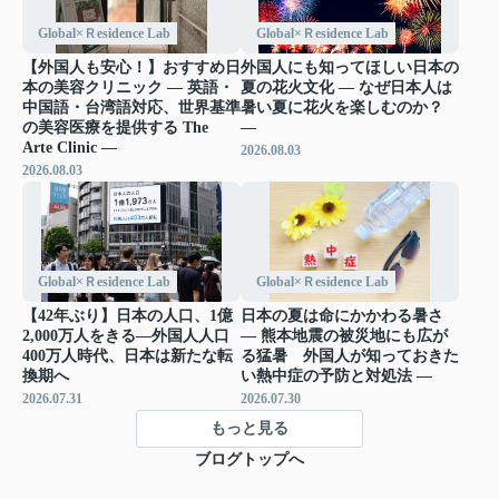
Global×Ｒesidence Lab
Global×Ｒesidence Lab
【外国人も安心！】おすすめ日
外国人にも知ってほしい日本の
本の美容クリニック ― 英語・
夏の花火文化 ― なぜ日本人は
中国語・台湾語対応、世界基準
暑い夏に花火を楽しむのか？
の美容医療を提供する The
―
Arte Clinic ―
2026.08.03
2026.08.03
Global×Ｒesidence Lab
Global×Ｒesidence Lab
【42年ぶり】日本の人口、1億
日本の夏は命にかかわる暑さ
2,000万人をきる―外国人人口
― 熊本地震の被災地にも広が
400万人時代、日本は新たな転
る猛暑 外国人が知っておきた
換期へ
い熱中症の予防と対処法 ―
2026.07.31
2026.07.30
もっと見る
ブログトップへ