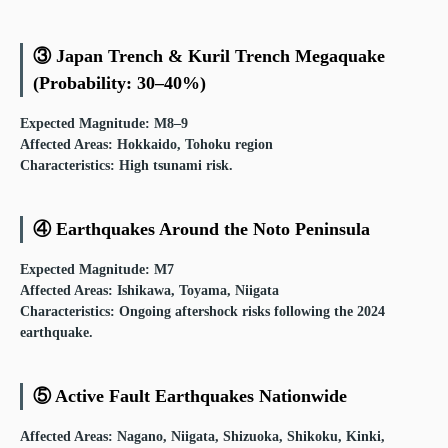
③ Japan Trench & Kuril Trench Megaquake
(Probability: 30–40%)
Expected Magnitude
: M8–9
Affected Areas
: Hokkaido, Tohoku region
Characteristics
: High tsunami risk.
④ Earthquakes Around the Noto Peninsula
Expected Magnitude
: M7
Affected Areas
: Ishikawa, Toyama, Niigata
Characteristics
: Ongoing aftershock risks following the 2024
earthquake.
⑤ Active Fault Earthquakes Nationwide
Affected Areas
: Nagano, Niigata, Shizuoka, Shikoku, Kinki,