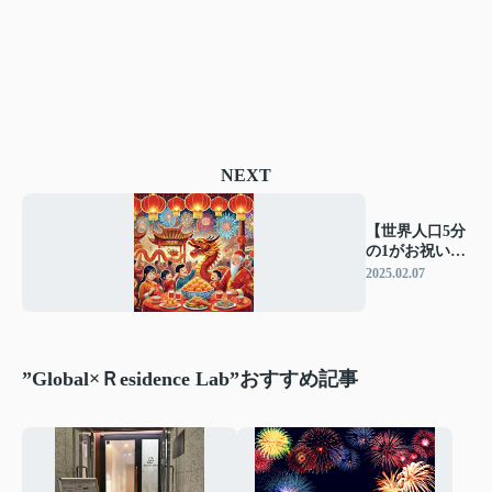
NEXT
【世界人口5分
の1がお祝い】
「春節（旧正
2025.02.07
月）」が国連
指定の祝日
に！
”Global×Ｒesidence Lab”おすすめ記事