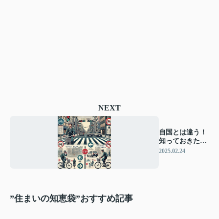
NEXT
自国とは違う！
知っておきたい
日本の自転車ル
2025.02.24
ールと違反行為
”住まいの知恵袋”おすすめ記事