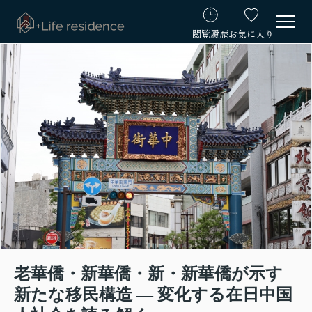
閲覧履歴
お気に入り
老華僑・新華僑・新・新華僑が示す
新たな移民構造 ― 変化する在日中国