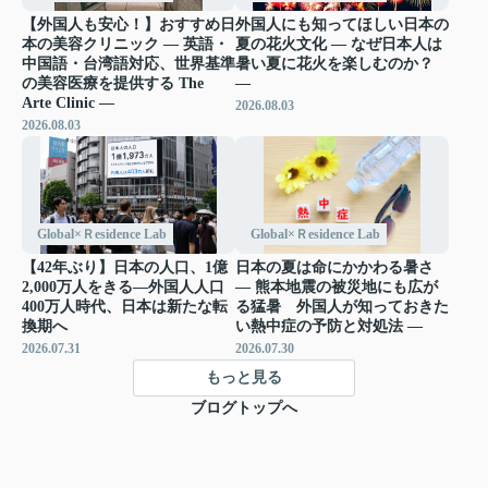
【外国人も安心！】おすすめ日
外国人にも知ってほしい日本の
本の美容クリニック ― 英語・
夏の花火文化 ― なぜ日本人は
中国語・台湾語対応、世界基準
暑い夏に花火を楽しむのか？
の美容医療を提供する The
―
Arte Clinic ―
2026.08.03
2026.08.03
Global×Ｒesidence Lab
Global×Ｒesidence Lab
【42年ぶり】日本の人口、1億
日本の夏は命にかかわる暑さ
2,000万人をきる―外国人人口
― 熊本地震の被災地にも広が
400万人時代、日本は新たな転
る猛暑 外国人が知っておきた
換期へ
い熱中症の予防と対処法 ―
2026.07.31
2026.07.30
もっと見る
ブログトップへ