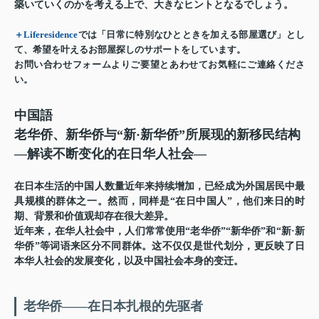
築いていくのかを考える上で、大きなヒントとなるでしょう。
＋Liferesidence
では「日常に特別なひとときを加える部屋選び」とし
て、希望を叶えるお部屋探しのサポートをしています。
お問い合わせフォームよりご要望とあわせてお気軽にご連絡くださ
い。
中国語
老华侨、新华侨与“新·新华侨”所展现的新移民结构
—解读不断变化的在日华人社会—
在日本生活的中国人数量近年来持续增加，已经成为外国居民中最
具规模的群体之一。然而，同样是“在日中国人”，他们来日的时
期、背景和价值观却存在很大差异。
近年来，在华人社会中，人们常常使用“老华侨”“新华侨”和“新·新
华侨”等词语来区分不同群体。这不仅仅是世代划分，更反映了日
本华人社会的发展变化，以及中国社会本身的变迁。
老华侨——在日本扎根的先驱者