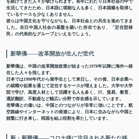
を続けてきた人々が挙げられます。長年にわたり日本社会の中で
生活してきたため、日本語に堪能な人も多く、日本国籍を取得し
ているケースも少なくありません。
彼らは中国文化を守りながらも、日本社会との共生を進めてきま
した。在日中国人社会の基盤を築いた存在であり、「定住型移
民」の代表的なグループといえるでしょう。
新華僑――改革開放が生んだ世代
新華僑は、中国の改革開放政策が始まった1978年以降に海外へ移
住した人々を指します。
日本では1980年代から留学生として来日し、その後、日本企業へ
の就職や起業を通じて定住するケースが増えました。大学や大学
院で学び、高度人材として活躍する人も多く、IT、貿易、教育、
通訳翻訳、不動産など幅広い分野で存在感を示しています。
老華僑との違いは、中国とのつながりが非常に強いことです。航
空路線やインターネットの発達により、日本に住みながら中国と
頻繁に行き来し、両国を結ぶ役割を果たしています。
新・新華僑――コロナ後に注目される新たな移