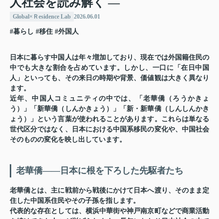
人社会を読み解く ―
Global×Ｒesidence Lab
2026.06.01
#暮らし
#移住
#外国人
日本に暮らす中国人は年々増加しており、現在では外国籍住民の
中でも大きな割合を占めています。しかし、一口に「在日中国
人」といっても、その来日の時期や背景、価値観は大きく異なり
ます。
近年、中国人コミュニティの中では、「老華僑（ろうかきょ
う）」「新華僑（しんかきょう）」「新・新華僑（しんしんかき
ょう）」という言葉が使われることがあります。これらは単なる
世代区分ではなく、日本における中国系移民の変化や、中国社会
そのものの変化を映し出しています。
老華僑――日本に根を下ろした先駆者たち
老華僑とは、主に戦前から戦後にかけて日本へ渡り、そのまま定
住した中国系住民やその子孫を指します。
代表的な存在としては、横浜中華街や神戸南京町などで商業活動