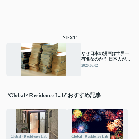
NEXT
なぜ日本の漫画は世界一
有名なのか？ 日本人が育
てた漫画文化の魅力
2026.06.02
”Global×Ｒesidence Lab”おすすめ記事
Global×Ｒesidence Lab
Global×Ｒesidence Lab