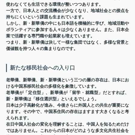
使わなくても生活できる環境が整いつつあります。
一方で、日本人との交流機会が少なくなり、地域社会との接点を
持ちにくいという課題も生まれています。
しかし、新・新華僑の中にも日本語を積極的に学び、地域活動や
ボランティアに参加する人々は少なくありません。また、日本企
業で活躍する専門職や起業家も増えています。
つまり、新・新華僑は決して一様な集団ではなく、多様な背景と
価値観を持つ人々の集まりなのです。
新たな移民社会への入り口
老華僑、新華僑、新・新華僑という三つの層の存在は、日本にお
ける中国系移民社会の多様化を象徴しています。
老華僑が「定住型」、新華僑が「留学・就職型」だとすれば、
新・新華僑は「移住選択型」といえるでしょう。
日本は少子高齢化が進み、今後さらに外国人との共生が重要にな
ります。その中で、中国系住民の存在はますます大きくなると考
えられます。
在日中国人社会の変化を理解することは、中国人を知るためだけ
ではありません。これからの日本がどのような多文化共生社会を