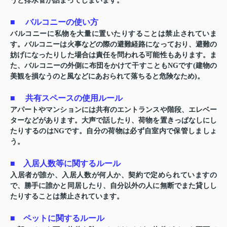
うと排水管が詰まってしまいます。
■ バルコニーの使い方
バルコニーに私物を大量に置いたりすることは禁止されていま
す。バルコニーは火事などの際の避難経路になっており、避難の
妨げになったりした場合は責任を問われる可能性もあります。ま
た、バルコニーの外側に布団をかけて干すこともNGです(建物の
美観を損なうのと風などにあおられて落ちると危険なため)。
■ 共有スペースの使用ルール
アパートやマンションには共有のエントランスや階段、エレベー
ターなどがあります。大声で話したり、荷物を置きっぱなしにし
たりするのはNGです。自分の荷物は必ず自室内で保管しましょ
う。
■ 入居人数等に関するルール
入居者が誰か、入居人数が何人か、契約で定められていますの
で、勝手に誰かと同居したり、自分以外の人に無断でまた貸しし
たりすることは禁止されています。
■ ペットに関するルール