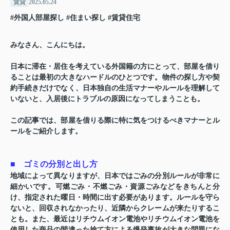
賃貸
2025.05.24
#外国人部屋探し
#住まい探し
#賃貸住宅
みなさん、こんにちは。
日本に滞在・居住を考えている外国籍の方にとって、部屋を借り
ることは最初の大きなハードルのひとつです。物件の探し方や契
約手続きだけでなく、日本独自の生活マナーやルールを理解して
いないと、入居後にトラブルの原因になってしまうことも。
この記事では、部屋を借りる際に特に気をつけるべきマナーとル
ールをご紹介します。
■ ゴミの分別と出し方
地域によって異なりますが、日本ではごみの分別ルールが非常に
細かいです。可燃ごみ・不燃ごみ・資源ごみなどをきちんと分
け、指定された曜日・時間に出す必要があります。ルールを守ら
ないと、回収されなかったり、近隣からクレームが来たりするこ
とも。また、最近はリチウムイオン電池やリチウムイオン電池を
使用した商品の間違った捨て方による爆発事故が大きな問題にな