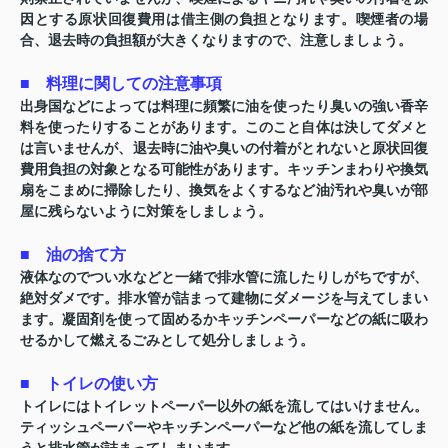
因とする原状回復費用は借主側の負担となります。喫煙者の場
合、退去時の負担額が大きくなりますので、注意しましょう。
■ 料理に関しての注意事項
出身国などによっては料理に頻繁に油を使ったり臭いの強い香辛
料を使ったりすることがあります。このこと自体は決してダメと
は言いませんが、退去時に油や臭いの付着がとれないと原状回復
費用負担の対象となる可能性があります。キッチンまわりや換気
扇をこまめに掃除したり、換気をよくするなど油汚れや臭いが部
屋に残らないように対策をしましょう。
■ 油の捨て方
液体なのでつい水などと一緒で排水管に流したりしがちですが、
絶対ダメです。排水管が詰まって建物にダメージを与えてしまい
ます。凝固剤を使って固めるかキッチンペーパーなどの紙に吸わ
せるかして燃えるごみとして処分しましょう。
■ トイレの使い方
トイレにはトイレットペーパー以外の紙を流してはいけません。
ティッシュペーパーやキッチンペーパーなど他の紙を流してしま