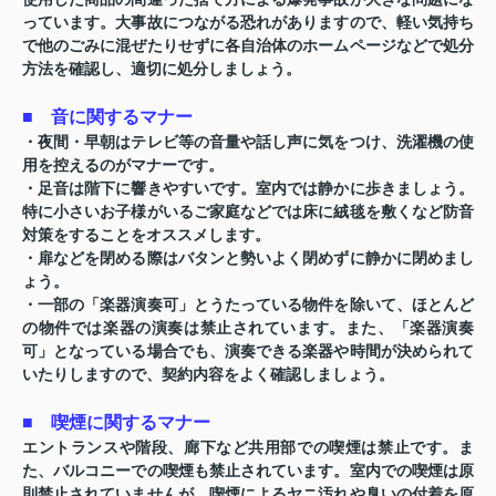
っています。大事故につながる恐れがありますので、軽い気持ち
で他のごみに混ぜたりせずに各自治体のホームページなどで処分
方法を確認し、適切に処分しましょう。
■ 音に関するマナー
・夜間・早朝はテレビ等の音量や話し声に気をつけ、洗濯機の使
用を控えるのがマナーです。
・足音は階下に響きやすいです。室内では静かに歩きましょう。
特に小さいお子様がいるご家庭などでは床に絨毯を敷くなど防音
対策をすることをオススメします。
・扉などを閉める際はバタンと勢いよく閉めずに静かに閉めまし
ょう。
・一部の「楽器演奏可」とうたっている物件を除いて、ほとんど
の物件では楽器の演奏は禁止されています。また、「楽器演奏
可」となっている場合でも、演奏できる楽器や時間が決められて
いたりしますので、契約内容をよく確認しましょう。
■ 喫煙に関するマナー
エントランスや階段、廊下など共用部での喫煙は禁止です。ま
た、バルコニーでの喫煙も禁止されています。室内での喫煙は原
則禁止されていませんが、喫煙によるヤニ汚れや臭いの付着を原