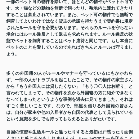
一部のペット可の物件を除いて、ほとんどの物件がペット不可で
す。犬・猫などの動物を無断で飼ったり、敷地内に連れてきたり
することは禁止されています。また、ペット可の物件でも無断で
飼育してよいわけではなく貸主の承諾を得たうえで契約書に規定
されたルールを守る必要があります。それらのルールを守らない
場合にはルール違反として退去を求められます。ルール違反の状
態でペットを飼育することはペット虐待と同じです。もし本当に
ペットのことを愛しているのであればきちんとルールは守りまし
ょう。
多くの外国籍の人がルールやマナーを守っているにもかかわら
ず、一部の人がトラブルを起こしたことで、その物件の家主さん
から「もう外国人には貸したくない」「もう〇〇人はお断り」と
言われてしまって、その物件を次から外国籍の方に紹介できなく
なってしまったというような事例を過去に見てきました。それは
すごく悲しいことです。なので、部屋を借りる外国籍の皆さん
は、自分が家主や他の入居者から自国の代表として見られている
という意識を少しでも持ってもらえるとありがたいです。
自国の慣習や生活ルールと違ったりすると最初は戸惑ったり面倒
くさいと感じるかもしれませんが、ルールやマナーを守ること