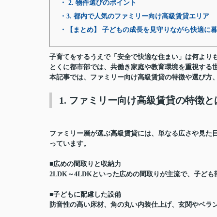
・ 2. 物件選びのポイント
・3. 都内で人気のファミリー向け高級賃貸エリア
・【まとめ】 子どもの成長を見守りながら快適に
子育てをするうえで
「安全で快適な住まい」
は何より
とくに都市部では、共働き家庭や教育環境を重視する
本記事では、ファミリー向け高級賃貸の特徴や選び方
1. ファミリー向け高級賃貸の特徴と
ファミリー層が選ぶ高級賃貸には、単なる広さや見た
っています。
■広めの間取りと収納力
2LDK～4LDKといった広めの間取りが主流で、子
■
子どもに配慮した設備
防音性の高い床材、
角の丸い内装仕上げ、
玄関やベラ