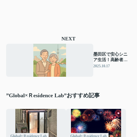
NEXT
墨田区で安心シニ
ア生活！高齢者向
け病院・支援サー
2025.10.17
ビス徹底ガイド
”Global×Ｒesidence Lab”おすすめ記事
Global×Ｒesidence Lab
Global×Ｒesidence Lab