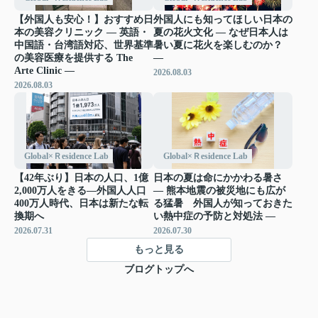
【外国人も安心！】おすすめ日
外国人にも知ってほしい日本の
本の美容クリニック ― 英語・
夏の花火文化 ― なぜ日本人は
中国語・台湾語対応、世界基準
暑い夏に花火を楽しむのか？
の美容医療を提供する The
―
Arte Clinic ―
2026.08.03
2026.08.03
Global×Ｒesidence Lab
Global×Ｒesidence Lab
【42年ぶり】日本の人口、1億
日本の夏は命にかかわる暑さ
2,000万人をきる―外国人人口
― 熊本地震の被災地にも広が
400万人時代、日本は新たな転
る猛暑 外国人が知っておきた
換期へ
い熱中症の予防と対処法 ―
2026.07.31
2026.07.30
もっと見る
ブログトップへ