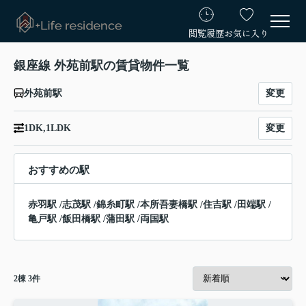
閲覧履歴
お気に入り
銀座線 外苑前駅の賃貸物件一覧
変更
外苑前駅
変更
1DK,1LDK
おすすめの駅
赤羽駅
/
志茂駅
/
錦糸町駅
/
本所吾妻橋駅
/
住吉駅
/
田端駅
/
亀戸駅
/
飯田橋駅
/
蒲田駅
/
両国駅
2
棟
3
件