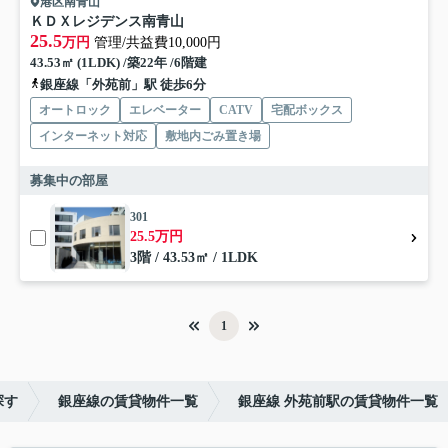
港区南青山
ＫＤＸレジデンス南青山
25.5
万円
管理/共益費10,000円
43.53㎡ (1LDK) /築22年 /6階建
銀座線「外苑前」駅 徒歩6分
オートロック
エレベーター
CATV
宅配ボックス
インターネット対応
敷地内ごみ置き場
募集中の部屋
301
25.5万円
3階 / 43.53㎡ / 1LDK
1
探す
銀座線の賃貸物件一覧
銀座線 外苑前駅の賃貸物件一覧