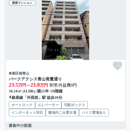
賃貸マンション
港区南青山
パークアクシス青山骨董通り
23.5
23.8
万円～
万円
管理/共益費0円
36.16㎡ (1LDK) /築21年 /10階建
銀座線「外苑前」駅 徒歩20分
オートロック
エレベーター
宅配ボックス
インターネット対応
敷地内ごみ置き場
バイク置場あり
募集中の部屋