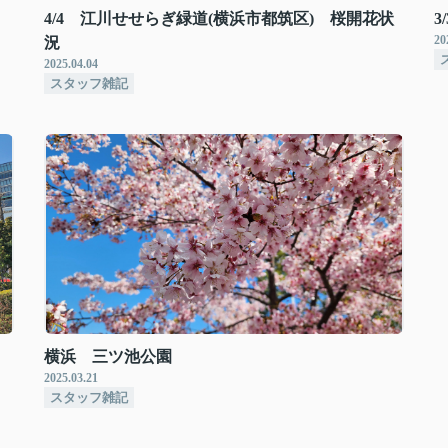
4/4 江川せせらぎ緑道(横浜市都筑区) 桜開花状
3
20
況
2025.04.04
スタッフ雑記
横浜 三ツ池公園
2025.03.21
スタッフ雑記