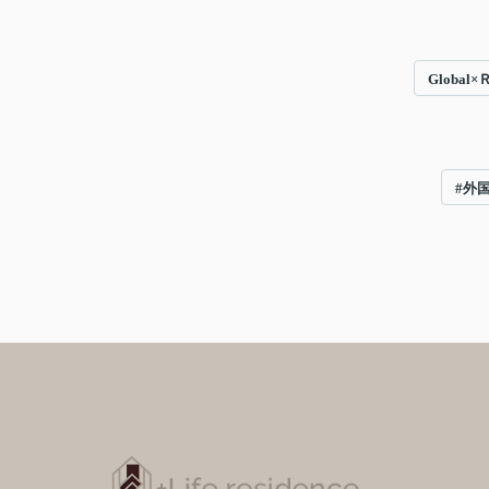
Global×Ｒ
#外