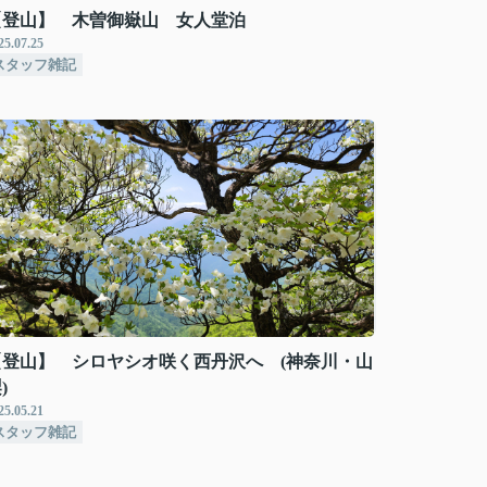
【登山】 木曽御嶽山 女人堂泊
25.07.25
スタッフ雑記
【登山】 シロヤシオ咲く西丹沢へ (神奈川・山
)
25.05.21
スタッフ雑記