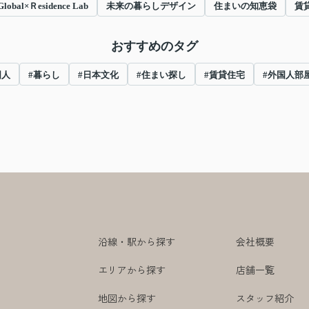
Global×Ｒesidence Lab
未来の暮らしデザイン
住まいの知恵袋
賃
おすすめのタグ
国人
#暮らし
#日本文化
#住まい探し
#賃貸住宅
#外国人部
沿線・駅から探す
会社概要
エリアから探す
店舗一覧
地図から探す
スタッフ紹介