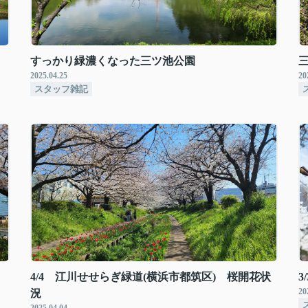
すっかり緑濃くなった三ツ池公園
2025.04.25
20
スタッフ雑記
4/4 江川せせらぎ緑道(横浜市都筑区) 桜開花状
3
20
況