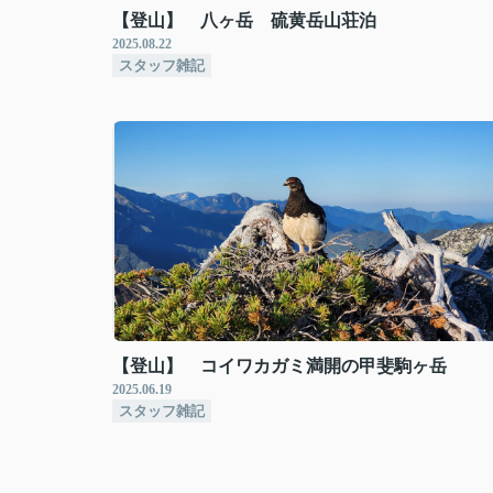
【登山】 八ヶ岳 硫黄岳山荘泊
2025.08.22
スタッフ雑記
【登山】 コイワカガミ満開の甲斐駒ヶ岳
2025.06.19
スタッフ雑記