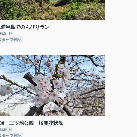
三浦半島でのんびりラン
25.04.17
スタッフ雑記
/30 三ツ池公園 桜開花状況
25.03.30
スタッフ雑記