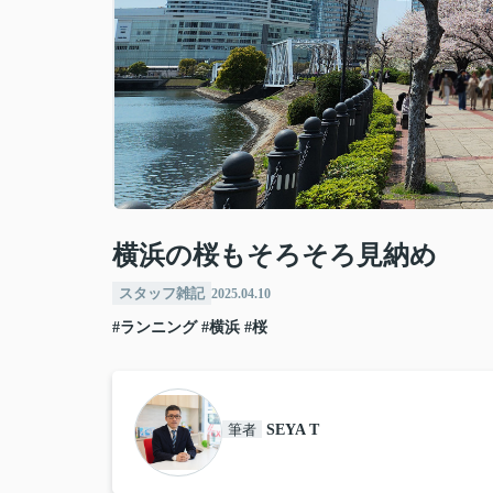
横浜の桜もそろそろ見納め
スタッフ雑記
2025.04.10
#ランニング
#横浜
#桜
筆者
SEYA T