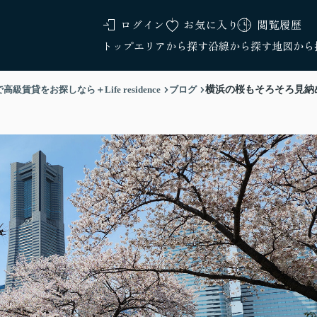
ログイン
お気に入り
閲覧履歴
トップ
エリアから探す
沿線から探す
地図から
をお探しなら＋Life residence
ブログ
横浜の桜もそろそろ見納