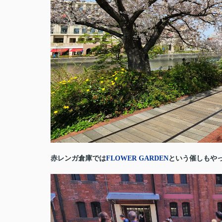
赤レンガ倉庫では
FLOWER GARDEN
という催しもや