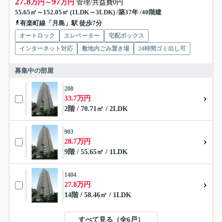
27.8
97
万円～
万円
管理/共益費0円
55.65㎡～152.05㎡ (1LDK～3LDK) /築37年 /40階建
有楽町線「月島」駅 徒歩7分
オートロック
エレベーター
宅配ボックス
インターネット対応
敷地内ごみ置き場
24時間ゴミ出し可
募集中の部屋
208
33.7万円
2階 / 70.71㎡ / 2LDK
903
28.7万円
9階 / 55.65㎡ / 1LDK
1404
27.8万円
14階 / 58.46㎡ / 1LDK
すべて見る（全6戸）