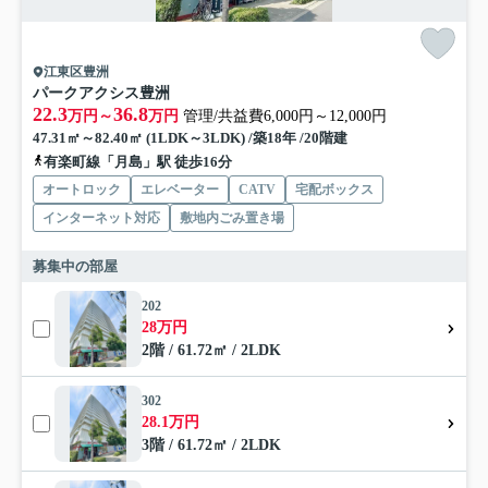
江東区豊洲
パークアクシス豊洲
22.3
36.8
万円～
万円
管理/共益費6,000円～12,000円
47.31㎡～82.40㎡ (1LDK～3LDK) /築18年 /20階建
有楽町線「月島」駅 徒歩16分
オートロック
エレベーター
CATV
宅配ボックス
インターネット対応
敷地内ごみ置き場
募集中の部屋
202
28万円
2階 / 61.72㎡ / 2LDK
302
28.1万円
3階 / 61.72㎡ / 2LDK