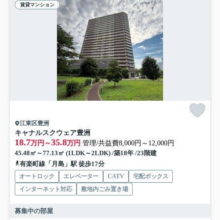
賃貸マンション
江東区豊洲
キャナルスクウェア豊洲
18.7
35.8
万円～
万円
管理/共益費8,000円～12,000円
45.48㎡～77.13㎡ (1LDK～2LDK) /築18年 /23階建
有楽町線「月島」駅 徒歩17分
オートロック
エレベーター
CATV
宅配ボックス
インターネット対応
敷地内ごみ置き場
募集中の部屋