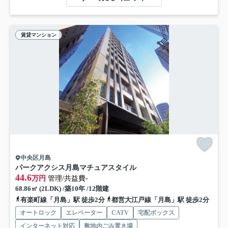
賃貸マンション
中央区月島
パークアクシス月島マチュアスタイル
44.6
万円
管理/共益費-
68.86㎡ (2LDK) /築10年 /12階建
有楽町線「月島」駅 徒歩2分
都営大江戸線「月島」駅 徒歩2分
オートロック
エレベーター
CATV
宅配ボックス
インターネット対応
敷地内ごみ置き場