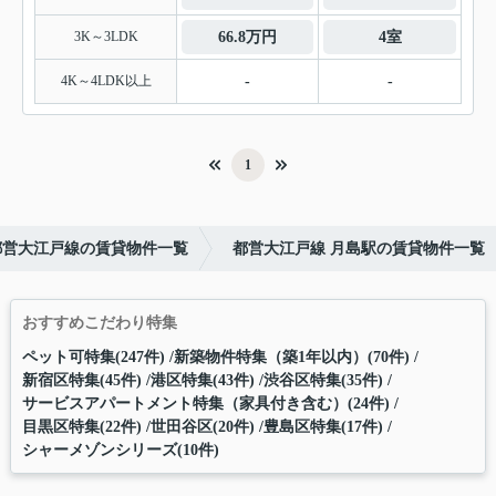
3K～3LDK
66.8万円
4室
4K～4LDK以上
-
-
1
都営大江戸線の賃貸物件一覧
都営大江戸線 月島駅の賃貸物件一覧
おすすめこだわり特集
ペット可特集(247件)
新築物件特集（築1年以内）(70件)
新宿区特集(45件)
港区特集(43件)
渋谷区特集(35件)
サービスアパートメント特集（家具付き含む）(24件)
目黒区特集(22件)
世田谷区(20件)
豊島区特集(17件)
シャーメゾンシリーズ(10件)