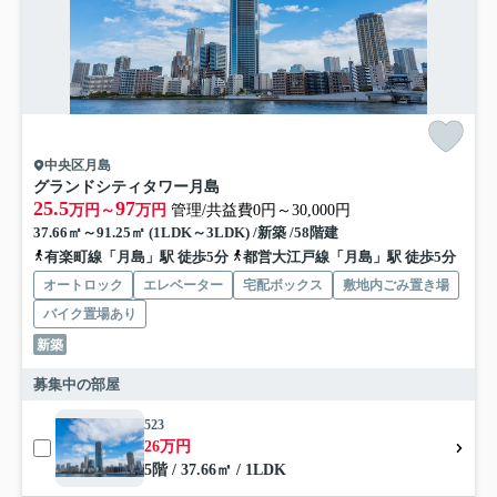
中央区月島
グランドシティタワー月島
25.5
97
万円～
万円
管理/共益費0円～30,000円
37.66㎡～91.25㎡ (1LDK～3LDK) /新築 /58階建
有楽町線「月島」駅 徒歩5分
都営大江戸線「月島」駅 徒歩5分
オートロック
エレベーター
宅配ボックス
敷地内ごみ置き場
バイク置場あり
新築
募集中の部屋
523
26万円
5階 / 37.66㎡ / 1LDK