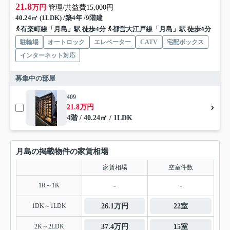
21.8
万円
管理/共益費15,000円
40.24㎡ (1LDK) /築4年 /9階建
有楽町線「月島」駅 徒歩4分
都営大江戸線「月島」駅 徒歩4分
駐輪場
オートロック
エレベーター
CATV
宅配ボックス
インターネット対応
募集中の部屋
409
21.8万円
4階 / 40.24㎡ / 1LDK
月島の掲載物件の家賃相場
家賃相場
空室件数
1R～1K
-
-
1DK～1LDK
26.1万円
22室
2K～2LDK
37.4万円
15室