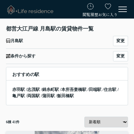
閲覧履歴
お気に入り
都営大江戸線 月島駅の賃貸物件一覧
変更
月島駅
変更
条件から探す
おすすめの駅
赤羽駅
/
志茂駅
/
錦糸町駅
/
本所吾妻橋駅
/
田端駅
/
住吉駅
/
亀戸駅
/
両国駅
/
蒲田駅
/
飯田橋駅
6
棟
41
件